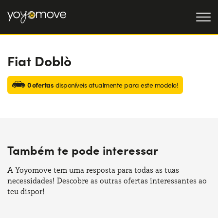
Fiat Doblò
OFERTAS DE RENTING
Particulares
OFERTAS DE RENTING
0 ofertas
disponíveis atualmente para este modelo!
DE CARROS USADOS
Empresas
QUEM SOMOS
A nossa história
COMO FUNCIONA
Também te pode interessar
Trabalha connosco
POR QUE É CONVENIENTE
A Yoyomove tem uma resposta para todas as tuas
necessidades! Descobre as outras ofertas interessantes ao
ESCOLHA UM PAÍS
teu dispor!