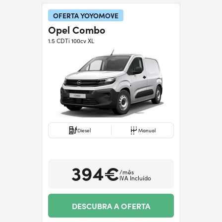
Precisa de ajuda?
+351938560102
OFERTA YOYOMOVE
Opel Combo
1.5 CDTi 100cv XL
Diesel
Manual
394€
/mês
IVA Incluído
DESCUBRA A OFERTA