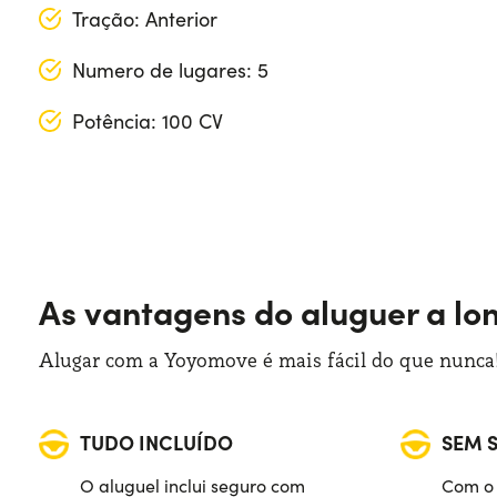
Tração: Anterior
Numero de lugares: 5
Potência: 100 CV
Comprimento: 440 cm
Largura: 183 cm
Altura: 188 cm
As vantagens do aluguer a lo
Bagageira: 3800 lt
Alugar com a Yoyomove é mais fácil do que nunca!
TUDO INCLUÍDO
SEM 
O aluguel inclui seguro com
Com o 