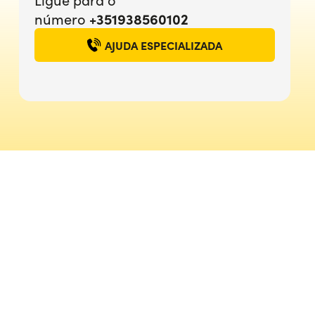
+351938560102
número
AJUDA ESPECIALIZADA