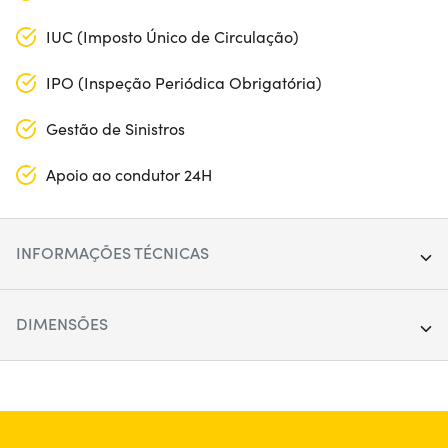
IUC (Imposto Único de Circulação)
IPO (Inspeção Periódica Obrigatória)
Gestão de Sinistros
Apoio ao condutor 24H
INFORMAÇÕES TÉCNICAS
Ano:
2021
DIMENSÕES
Quilometragem:
40.000
Comprimento:
449 cm
Segmento:
SUV
Largura:
179 cm
Portas:
5