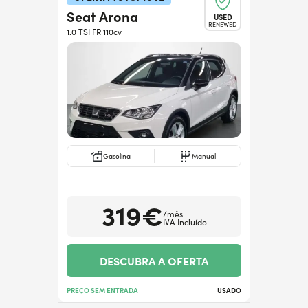
Seat Arona
USED
RENEWED
1.0 TSI FR 110cv
Gasolina
Manual
319€
/mês
IVA Incluído
DESCUBRA A OFERTA
PREÇO SEM ENTRADA
USADO