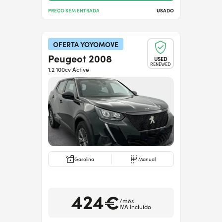
PREÇO SEM ENTRADA
USADO
OFERTA YOYOMOVE
Peugeot 2008
USED
RENEWED
1.2 100cv Active
Gasolina
Manual
424€
/mês
IVA Incluído