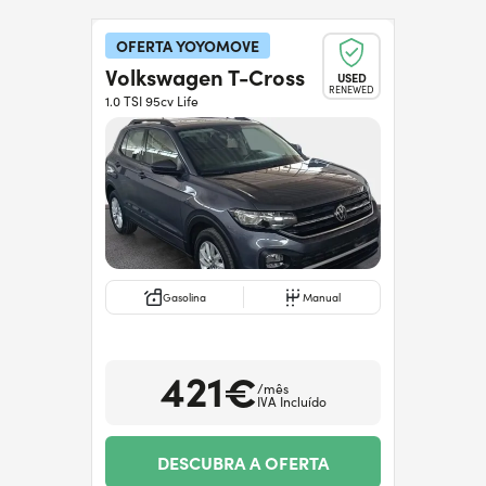
OFERTA YOYOMOVE
Volkswagen T-Cross
USED
RENEWED
1.0 TSI 95cv Life
Gasolina
Manual
421€
/mês
IVA Incluído
DESCUBRA A OFERTA