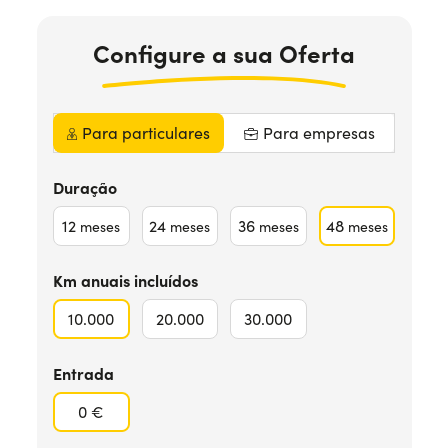
Precisa de ajuda?
+351938560102
Configure
a sua
Oferta
Para particulares
Para empresas
Duração
12
24
36
48
meses
meses
meses
meses
Km anuais incluídos
10.000
20.000
30.000
Entrada
0 €