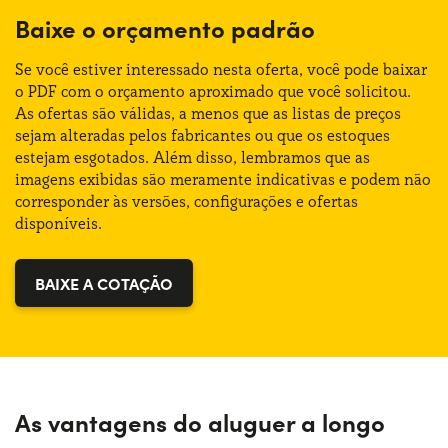
Altura:
153 cm
Baixe o orçamento padrão
Fonte de alimentação:
Elétrico
Bagageira:
435 lt
Se você estiver interessado nesta oferta, você pode baixar
Trasmissão:
Automático
o PDF com o orçamento aproximado que você solicitou.
As ofertas são válidas, a menos que as listas de preços
sejam alteradas pelos fabricantes ou que os estoques
Tração:
Anterior
estejam esgotados. Além disso, lembramos que as
imagens exibidas são meramente indicativas e podem não
Numero de lugares:
5
corresponder às versões, configurações e ofertas
disponíveis.
Potência:
218 CV
BAIXE A COTAÇÃO
As vantagens do aluguer a longo