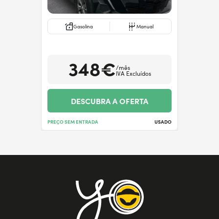
Gasolina
Manual
348€
/mês
IVA Excluídos
DESCUBRA A OFERTA
PREÇO SEM ENTRADA
USADO