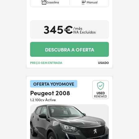
Gasolina
Manual
345€
/mês
IVA Excluídos
DESCUBRA A OFERTA
PREÇO SEM ENTRADA
USADO
OFERTA YOYOMOVE
Peugeot 2008
USED
RENEWED
1.2 100cv Active