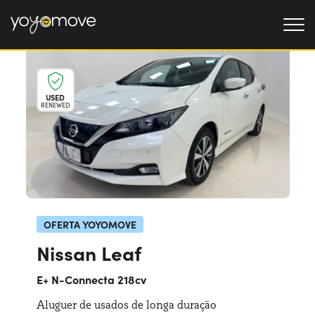
OFERTAS DE RENTING
USED
RENEWED
Particulares
OFERTAS DE RENTING
DE CARROS USADOS
Empresas
QUEM SOMOS
A nossa história
COMO FUNCIONA
Trabalha connosco
POR QUE É CONVENIENTE
OFERTA YOYOMOVE
Nissan Leaf
ESCOLHA UM PAÍS
E+ N-Connecta 218cv
Aluguer de usados de longa duração