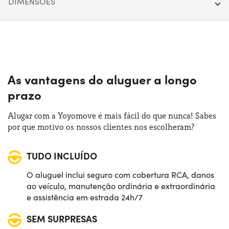
DIMENSÕES
Quilometragem:
40.000
Comprimento:
449 cm
Segmento:
SUV
Largura:
179 cm
Portas:
5
Altura:
153 cm
As vantagens do aluguer a longo
Fonte de alimentação:
Elétrico
prazo
Bagageira:
435 lt
Trasmissão:
Automático
Alugar com a Yoyomove é mais fácil do que nunca! Sabes
por que motivo os nossos clientes nos escolheram?
Tração:
Anterior
TUDO INCLUÍDO
Numero de lugares:
5
O aluguel inclui seguro com cobertura RCA, danos
Potência:
218 CV
ao veículo, manutenção ordinária e extraordinária
e assistência em estrada 24h/7
SEM SURPRESAS