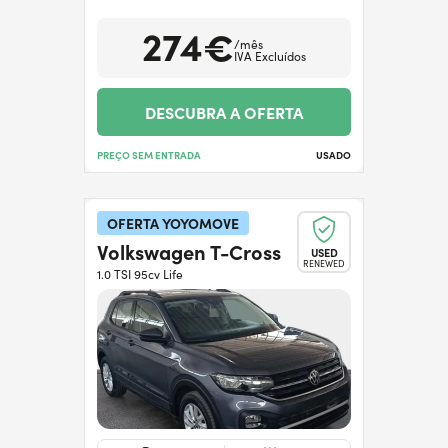
274€
/mês
IVA Excluídos
DESCUBRA A OFERTA
PREÇO SEM ENTRADA
USADO
OFERTA YOYOMOVE
Volkswagen T-Cross
USED
RENEWED
1.0 TSI 95cv Life