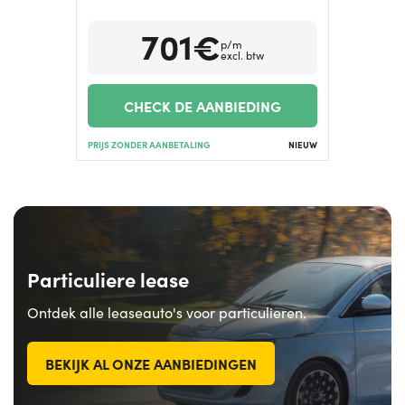
701€
Hulp nodig?
+31634732815
p/m
excl. btw
CHECK DE AANBIEDING
PRIJS ZONDER AANBETALING
NIEUW
Particuliere lease
Ontdek alle leaseauto's voor particulieren.
BEKIJK AL ONZE AANBIEDINGEN