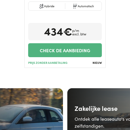
Hybride
Automatisch
434€
p/m
excl. btw
CHECK DE AANBIEDING
PRIJS ZONDER AANBETALING
NIEUW
Zakelijke lease
Ontdek alle leaseauto's v
zelfstandigen.