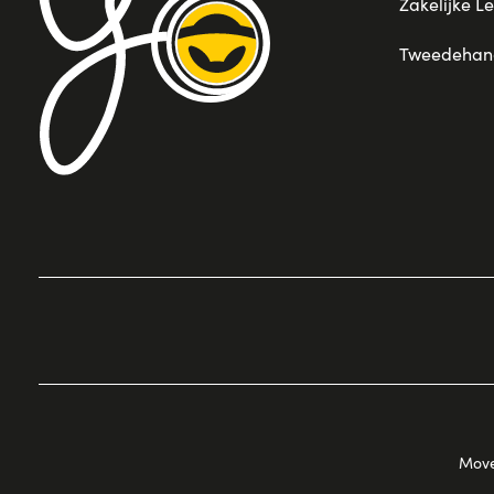
Zakelijke L
Tweedehand
Move