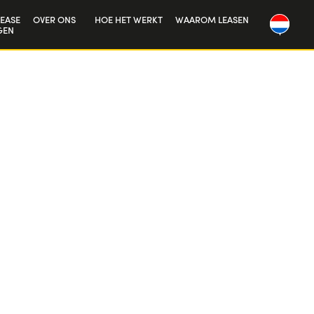
EASE
OVER ONS
HOE HET WERKT
WAAROM LEASEN
GEN
Onze geschiedenis
Werken bij ons