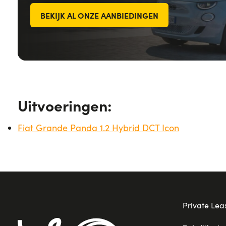
BEKIJK AL ONZE AANBIEDINGEN
Uitvoeringen:
Fiat Grande Panda 1.2 Hybrid DCT Icon
Private Lea