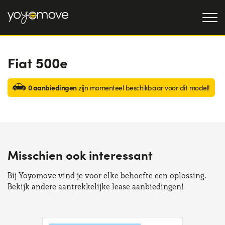
Fiat 500e
AUTO LEASE
AANBIEDINGEN
0 aanbiedingen
Particulieren
zijn momenteel beschikbaar voor dit model!
OCCASIONLEASE
AANBIEDINGEN
Bedrijven en zzp'ers
OVER ONS
Onze geschiedenis
HOE HET WERKT
Misschien ook interessant
Werken bij ons
WAAROM LEASEN
Bij Yoyomove vind je voor elke behoefte een oplossing.
Bekijk andere aantrekkelijke lease aanbiedingen!
KIES EEN LAND