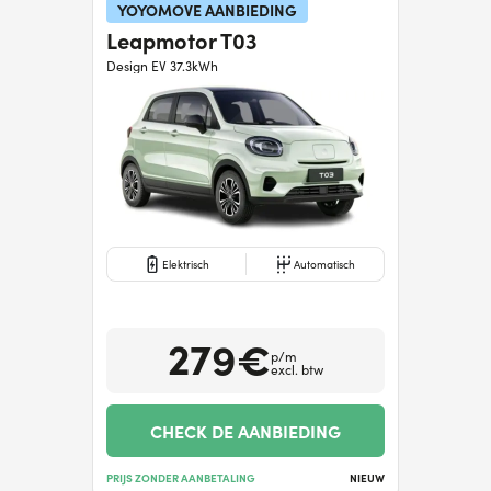
YOYOMOVE AANBIEDING
Leapmotor T03
Hulp nodig?
+31634732815
Design EV 37.3kWh
Elektrisch
Automatisch
279€
p/m
excl. btw
CHECK DE AANBIEDING
PRIJS ZONDER AANBETALING
NIEUW