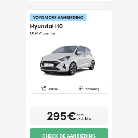
YOYOMOVE AANBIEDING
Hyundai i10
1.0 MPI Comfort
Benzine
Handmatig
295€
p/m
excl. btw
CHECK DE AANBIEDING