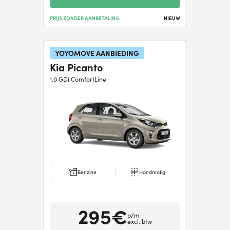
PRIJS ZONDER AANBETALING
NIEUW
YOYOMOVE AANBIEDING
Kia Picanto
1.0 GDi ComfortLine
Benzine
Handmatig
295€
p/m
excl. btw