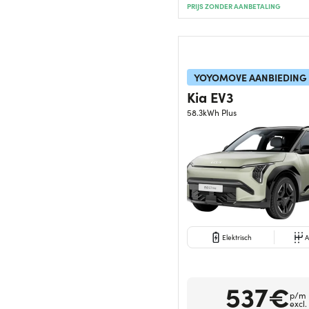
PRIJS ZONDER AANBETALING
YOYOMOVE AANBIEDING
Kia EV3
58.3kWh Plus
Elektrisch
A
537€
p/m
excl.