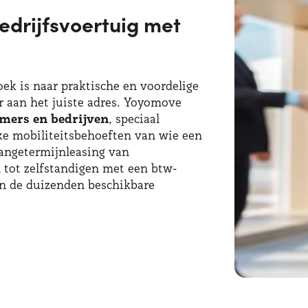
edrijfsvoertuig met
zoek is naar praktische en voordelige
er aan het juiste adres. Yoyomove
mers en bedrijven
, speciaal
e mobiliteitsbehoeften van wie een
angetermijnleasing van
tot zelfstandigen met een btw-
en de duizenden beschikbare
fstandigen met een btw-nummer voor
de
flexibiliteit
die dit type dienst
 btw-nummer zijn uiteraard
iensten en de transparantie van de
 voor alle modellen die onder