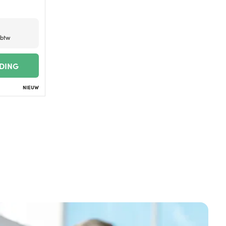
 btw
EDING
NIEUW