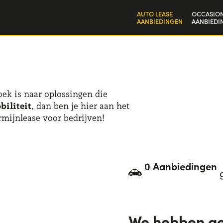
AUTO LEASE
OCCASION
AANBIEDINGEN
AANBIEDI
Particulieren
Bedrijven en zzp'ers
zoek is naar oplossingen die
biliteit
, dan ben je hier aan het
rmijnlease voor bedrijven!
0 Aanbiedingen
We hebben g