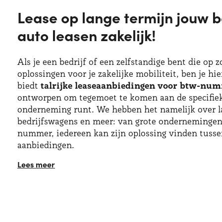
Lease op lange termijn jouw b
auto leasen zakelijk!
Als je een bedrijf of een zelfstandige bent die op 
oplossingen voor je zakelijke mobiliteit, ben je hi
biedt
talrijke leaseaanbiedingen voor btw-num
ontworpen om tegemoet te komen aan de specifiek
onderneming runt. We hebben het namelijk over l
bedrijfswagens en meer: van grote ondernemingen 
nummer, iedereen kan zijn oplossing vinden tuss
aanbiedingen.
De redenen waarom steeds meer bedrijven en zel
deze oplossing kiezen, zijn precies het gemak en 
biedt: de vereisten voor langetermijnleasing met
afhankelijk van het aanbod, maar de inbegrepen d
leasetermijn vormen een gemeenschappelijke basis