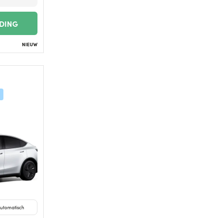
EDING
NIEUW
utomatisch