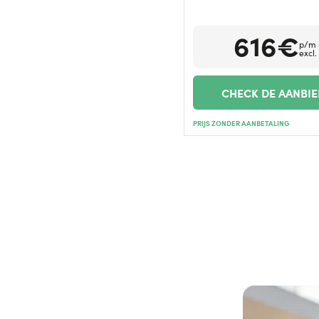
616€
p/m
excl.
CHECK DE AANBI
PRIJS ZONDER AANBETALING