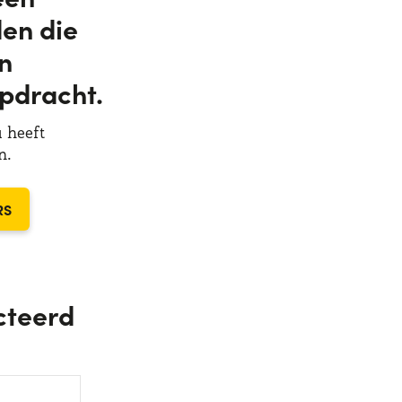
en die
n
pdracht.
u heeft
n.
RS
cteerd