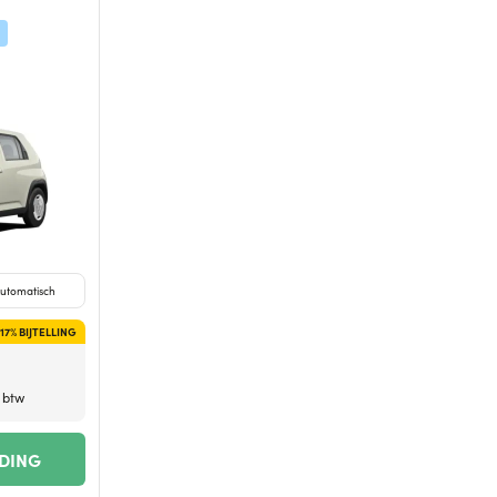
utomatisch
17% BIJTELLING
. btw
EDING