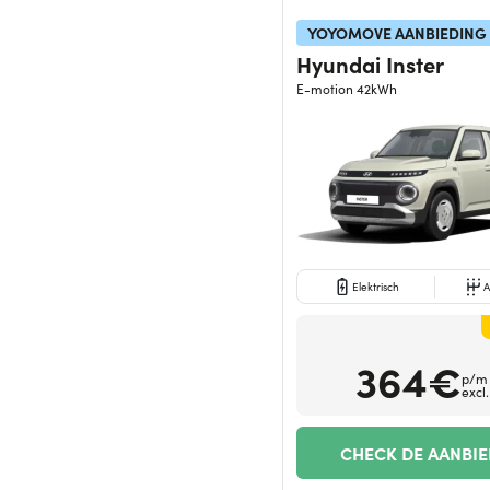
YOYOMOVE AANBIEDING
Hyundai Inster
E-motion 42kWh
Elektrisch
A
364€
p/m
excl
CHECK DE AANBI