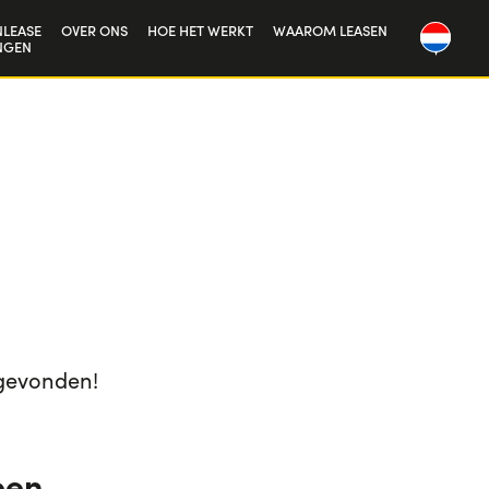
LEASE
OVER ONS
HOE HET WERKT
WAAROM LEASEN
NGEN
Onze geschiedenis
Werken bij ons
gevonden!
een