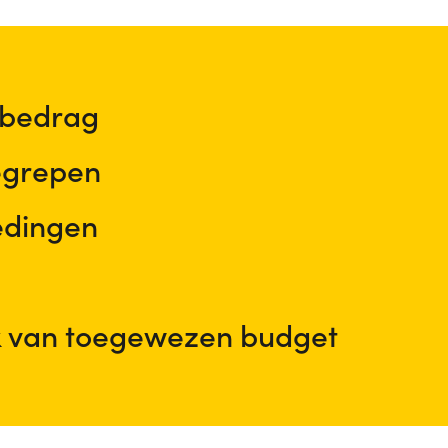
 bedrag
begrepen
edingen
d
k van toegewezen budget