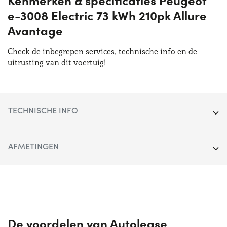
e-3008 Electric 73 kWh 210pk Allure
Avantage
Check de inbegrepen services, technische info en de
uitrusting van dit voertuig!
TECHNISCHE INFO
Segment:
SUV
AFMETINGEN
Deuren:
5
Lengte:
454 cm
Brandstoftype:
Elektrisch
Breedte:
189 cm
Transmissie:
Automatisch
Hoogte:
164 cm
De voordelen van Autolease