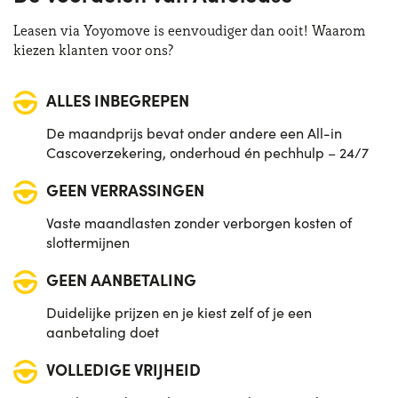
Aandrijving:
Voorkant
Bagagliaio:
588 lt
Leasen via Yoyomove is eenvoudiger dan ooit! Waarom
Zitplaatsen:
5
kiezen klanten voor ons?
Vermogen:
213 CV
ALLES INBEGREPEN
De maandprijs bevat onder andere een All-in
Cascoverzekering, onderhoud én pechhulp – 24/7
GEEN VERRASSINGEN
Vaste maandlasten zonder verborgen kosten of
slottermijnen
GEEN AANBETALING
Duidelijke prijzen en je kiest zelf of je een
aanbetaling doet
VOLLEDIGE VRIJHEID