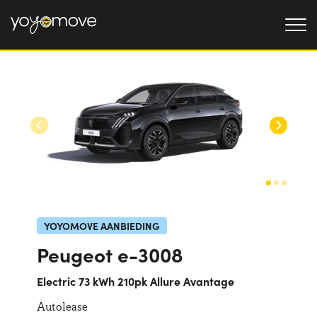
AUTO LEASE
AANBIEDINGEN
Particulieren
OCCASIONLEASE
AANBIEDINGEN
Bedrijven en zzp'ers
OVER ONS
Onze geschiedenis
HOE HET WERKT
YOYOMOVE AANBIEDING
Werken bij ons
WAAROM LEASEN
Peugeot e-3008
Electric 73 kWh 210pk Allure Avantage
KIES EEN LAND
Autolease