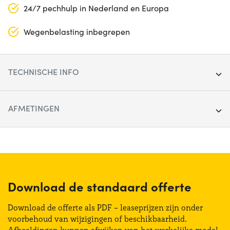
24/7 pechhulp in Nederland en Europa
Wegenbelasting inbegrepen
TECHNISCHE INFO
Segment:
Stadsauto
AFMETINGEN
Deuren:
5
Lengte:
360 cm
Brandstoftype:
Benzine
Breedte:
159 cm
Transmissie:
Handmatig
Hoogte:
148 cm
Download de standaard offerte
Aandrijving:
Voorkant
Bagagliaio (max):
1010 lt
Download de offerte als PDF – leaseprijzen zijn onder
Zitplaatsen:
5
voorbehoud van wijzigingen of beschikbaarheid.