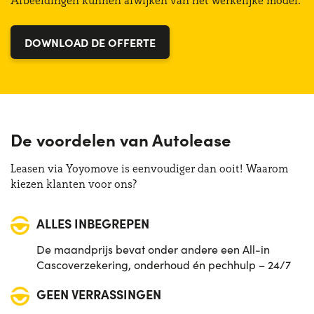
Afbeeldingen kunnen afwijken van het werkelijke model.
Bagagliaio (min):
255 lt
Vermogen:
68 CV
DOWNLOAD DE OFFERTE
De voordelen van Autolease
Leasen via Yoyomove is eenvoudiger dan ooit! Waarom
kiezen klanten voor ons?
ALLES INBEGREPEN
De maandprijs bevat onder andere een All-in
Cascoverzekering, onderhoud én pechhulp – 24/7
GEEN VERRASSINGEN