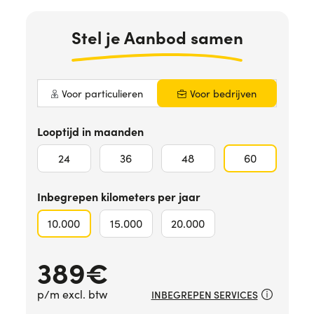
Hulp nodig?
+31634732815
Stel
je Aanbod
samen
Voor particulieren
Voor bedrijven
Looptijd in maanden
24
36
48
60
Inbegrepen kilometers per jaar
10.000
15.000
20.000
389
€
p/m excl. btw
INBEGREPEN SERVICES