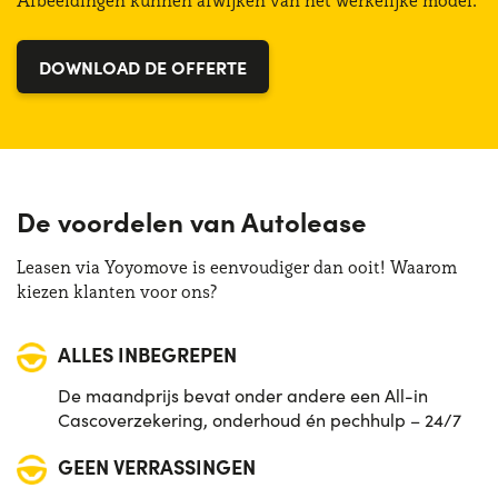
Afbeeldingen kunnen afwijken van het werkelijke model.
Bagagliaio (min):
185 lt
Vermogen:
70 CV
DOWNLOAD DE OFFERTE
De voordelen van Autolease
Leasen via Yoyomove is eenvoudiger dan ooit! Waarom
kiezen klanten voor ons?
ALLES INBEGREPEN
De maandprijs bevat onder andere een All-in
Cascoverzekering, onderhoud én pechhulp – 24/7
GEEN VERRASSINGEN