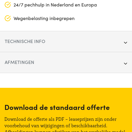
24/7 pechhulp in Nederland en Europa
Wegenbelasting inbegrepen
TECHNISCHE INFO
Segment:
Stadsauto
AFMETINGEN
Deuren:
3
Lengte:
357 cm
Brandstoftype:
Hybride
Breedte:
162 cm
Transmissie:
Handmatig
Hoogte:
148 cm
Download de standaard offerte
Aandrijving:
Voorkant
Bagagliaio (max):
530 lt
Download de offerte als PDF – leaseprijzen zijn onder
Zitplaatsen:
4
voorbehoud van wijzigingen of beschikbaarheid.