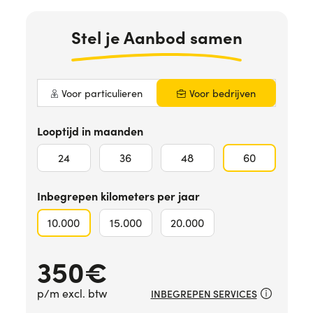
Hulp nodig?
+31634732815
Stel
je Aanbod
samen
Voor particulieren
Voor bedrijven
Looptijd in maanden
24
36
48
60
Inbegrepen kilometers per jaar
10.000
15.000
20.000
350
€
p/m excl. btw
INBEGREPEN SERVICES