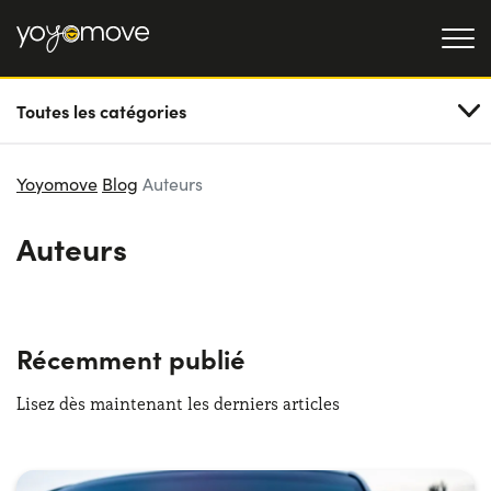
Toutes les catégories
OFFRE LLD
Particulier
LLD OCCASION
Yoyomove
Blog
Auteurs
Professionnel
QUI NOUS SOMMES
Auteurs
Notre histoire
FONCTIONNEMENT
Travailler avec nous
NOS AVANTAGES
Récemment publié
Lisez dès maintenant les derniers articles
CHOISISSEZ UN PAYS
Besoin d'aide ?
0139280852