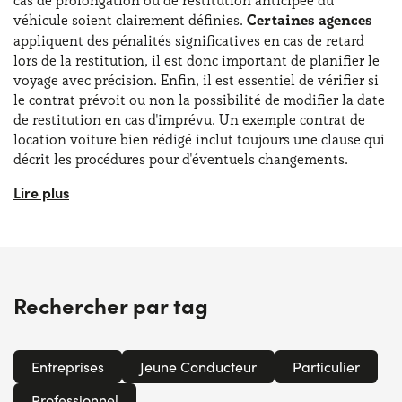
cas de prolongation ou de restitution anticipée du
véhicule soient clairement définies.
Certaines agences
appliquent des pénalités significatives en cas de retard
lors de la restitution, il est donc important de planifier le
voyage avec précision. Enfin, il est essentiel de vérifier si
le contrat prévoit ou non la possibilité de modifier la date
de restitution en cas d'imprévu. Un exemple contrat de
location voiture bien rédigé inclut toujours une clause qui
décrit les procédures pour d'éventuels changements.
En somme, signer un contrat de location voiture est une
étape importante qui nécessite attention et soin dans les
détails. Outre la vérification de l'état du véhicule, il est
également nécessaire de se renseigner sur les
politiques
relatives au carburant
et d'analyser la durée de la
location. Que ce soit pour une location professionnelle ou
Rechercher par tag
un contrat de location de voiture entre particulier , il est
toujours conseillé d'utiliser un modele contrat de location
de voiture fiable pour éviter des controverses. Rappelons
Entreprises
Jeune Conducteur
Particulier
enfin qu'un contrat de location voiture bien structuré est
la base d'un voyage sûr et sans stress.
Professionnel