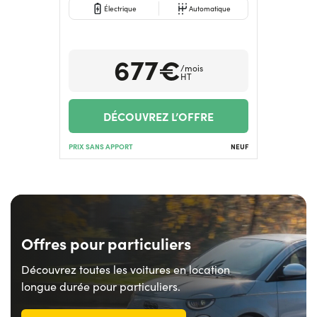
Électrique
Automatique
677€
/mois
HT
DÉCOUVREZ L’OFFRE
PRIX SANS APPORT
NEUF
Offres pour particuliers
Découvrez toutes les voitures en location
longue durée pour particuliers.