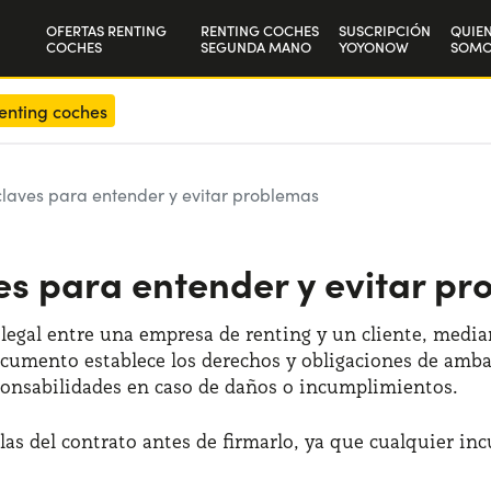
OFERTAS RENTING
RENTING COCHES
SUSCRIPCIÓN
QUIE
COCHES
SEGUNDA MANO
YOYONOW
SOMO
Particulares
Nuest
enting coches
Autónomos y Empresas
Trab
 claves para entender y evitar problemas
ves para entender y evitar p
legal entre una empresa de renting y un cliente, median
umento establece los derechos y obligaciones de ambas
esponsabilidades en caso de daños o incumplimientos.​
las del contrato antes de firmarlo, ya que cualquier i