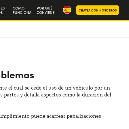
NES
CÓMO
POR QUÉ
CHATEA CON NOSOTROS
S
FUNCIONA
CONVIENE
ra historia
aja con nosotros
roblemas
te el cual se cede el uso de un vehículo por un
 partes y detalla aspectos como la duración del
ncumplimiento puede acarrear penalizaciones