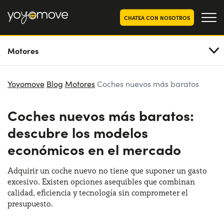
CHATEA CON NOSOTROS
Motores
OFERTAS RENTING COCHES
Particulares
OFERTAS RENTING
Yoyomove
Blog
Motores
Coches nuevos más baratos
SEGUNDA MANO
Autónomos y Empresas
Coches nuevos más baratos:
RENTING COCHES POR MESES
descubre los modelos
YoyoNow
QUIENES SOMOS
económicos en el mercado
Nuestra historia
CÓMO FUNCIONA
Adquirir un coche nuevo no tiene que suponer un gasto
Trabaja con nosotros
POR QUÉ CONVIENE
excesivo. Existen opciones asequibles que combinan
calidad, eficiencia y tecnología sin comprometer el
presupuesto.
ELIGE UN PAÍS