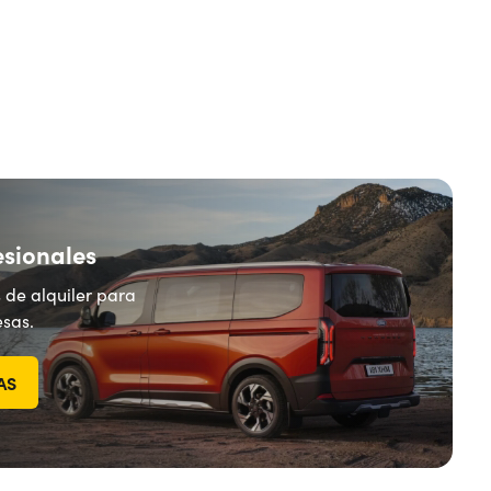
esionales
 de alquiler para
sas.
AS