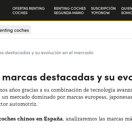
OFERTAS RENTING
RENTING COCHES
SUSCRIPCIÓN
QUIE
COCHES
SEGUNDA MANO
YOYONOW
SOMO
Particulares
Nuest
enting coches
Autónomos y Empresas
Trab
s destacadas y su evolución en el mercado
 marcas destacadas y su evo
mos años gracias a su combinación de tecnología avanza
era un mercado dominado por marcas europeas, japonesas
ctor automotriz.
coches chinos en España
, analizaremos las marcas má