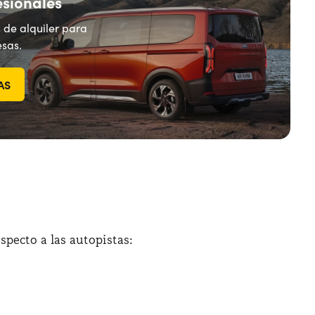
esionales
 de alquiler para
sas.
AS
specto a las autopistas: