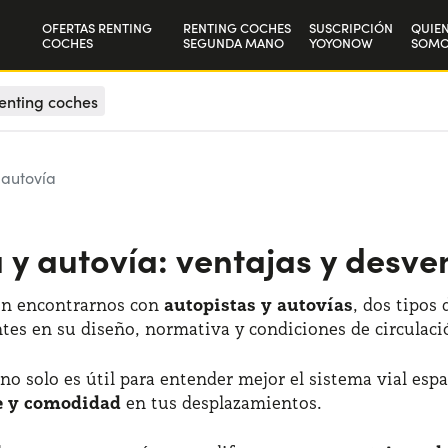
OFERTAS RENTING
RENTING COCHES
SUSCRIPCIÓN
QUIE
COCHES
SEGUNDA MANO
YOYONOW
SOMO
Particulares
Nuest
enting coches
Autónomos y Empresas
Trab
 autovía
 y autovía: ventajas y desve
ún encontrarnos con
autopistas y autovías
, dos tipos
tes en su diseño, normativa y condiciones de circulaci
no solo es útil para entender mejor el sistema vial es
te y comodidad
en tus desplazamientos.