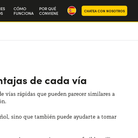
NES
CÓMO
POR QUÉ
CHATEA CON NOSOTROS
S
FUNCIONA
CONVIENE
ra historia
aja con nosotros
ntajas de cada vía
 de vías rápidas que pueden parecer similares a
ón.
pañol, sino que también puede ayudarte a tomar