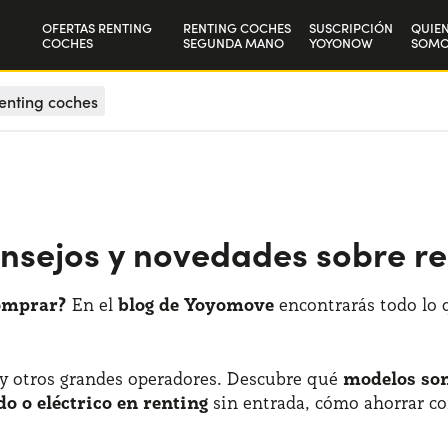
OFERTAS RENTING
RENTING COCHES
SUSCRIPCIÓN
QUIE
COCHES
SEGUNDA MANO
YOYONOW
SOMO
Particulares
Nuest
enting coches
Autónomos y Empresas
Trab
onsejos y novedades sobre r
comprar?
En el
blog de Yoyomove
encontrarás todo lo
 y otros grandes operadores. Descubre qué
modelos son
do o eléctrico en renting
sin entrada, cómo ahorrar co