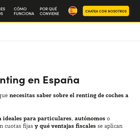
NES
CÓMO
POR QUÉ
CHATEA CON NOSOTROS
S
FUNCIONA
CONVIENE
ra historia
aja con nosotros
enting en España
 que
necesitas saber sobre el renting de coches a
 ideales para particulares
,
autónomos
o
n cuotas fijas
y qué ventajas fiscales
se aplican