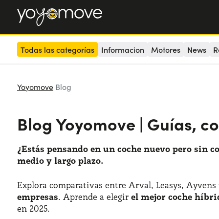
Todas las categorías
Informacion
Motores
News
R
Yoyomove
Blog
Blog Yoyomove | Guías, c
¿Estás pensando en un coche nuevo pero sin 
medio y largo plazo.
Explora comparativas entre Arval, Leasys, Ayvens
empresas
. Aprende a elegir
el mejor coche híbri
en 2025.