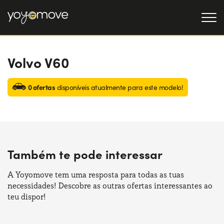
Volvo V60
OFERTAS DE RENTING
Particulares
OFERTAS DE RENTING
0 ofertas
disponíveis atualmente para este modelo!
DE CARROS USADOS
Empresas
QUEM SOMOS
A nossa história
COMO FUNCIONA
Também te pode interessar
Trabalha connosco
POR QUE É CONVENIENTE
A Yoyomove tem uma resposta para todas as tuas
necessidades! Descobre as outras ofertas interessantes ao
ESCOLHA UM PAÍS
teu dispor!