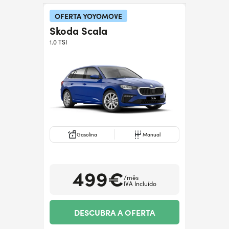
Precisa de ajuda?
+351938560102
OFERTA YOYOMOVE
Skoda Scala
1.0 TSI
Gasolina
Manual
499€
/mês
IVA Incluído
DESCUBRA A OFERTA