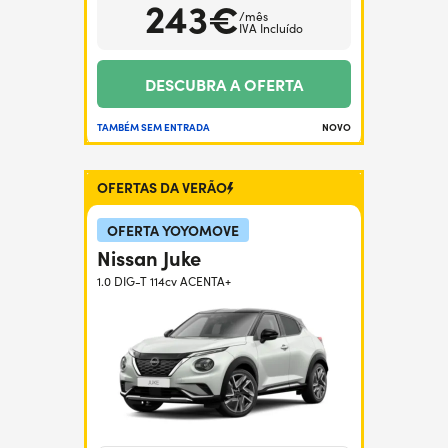
243€
/mês
IVA Incluído
DESCUBRA A OFERTA
TAMBÉM SEM ENTRADA
NOVO
OFERTAS DA VERÃO
OFERTA YOYOMOVE
Nissan Juke
1.0 DIG-T 114cv ACENTA+