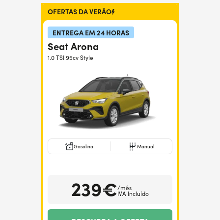
Precisa de ajuda?
+351938560102
OFERTAS DA VERÃO
ENTREGA EM 24 HORAS
Seat Arona
1.0 TSI 95cv Style
Gasolina
Manual
239€
/mês
IVA Incluído