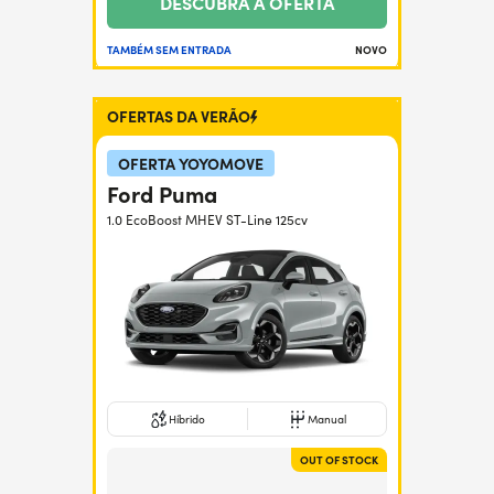
DESCUBRA A OFERTA
TAMBÉM SEM ENTRADA
NOVO
OFERTAS DA VERÃO
OFERTA YOYOMOVE
Ford Puma
1.0 EcoBoost MHEV ST-Line 125cv
Híbrido
Manual
OUT OF STOCK