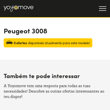
Peugeot 3008
OFERTAS DE RENTING
Particulares
OFERTAS DE RENTING
0 ofertas
disponíveis atualmente para este modelo!
DE CARROS USADOS
Empresas
QUEM SOMOS
A nossa história
COMO FUNCIONA
Também te pode interessar
Trabalha connosco
POR QUE É CONVENIENTE
A Yoyomove tem uma resposta para todas as tuas
necessidades! Descobre as outras ofertas interessantes ao
ESCOLHA UM PAÍS
teu dispor!