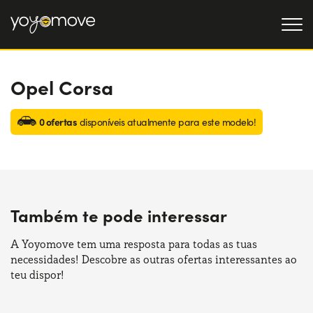
Opel Corsa
OFERTAS DE RENTING
Particulares
OFERTAS DE RENTING
0 ofertas
disponíveis atualmente para este modelo!
DE CARROS USADOS
Empresas
QUEM SOMOS
A nossa história
COMO FUNCIONA
Também te pode interessar
Trabalha connosco
POR QUE É CONVENIENTE
A Yoyomove tem uma resposta para todas as tuas
necessidades! Descobre as outras ofertas interessantes ao
ESCOLHA UM PAÍS
teu dispor!