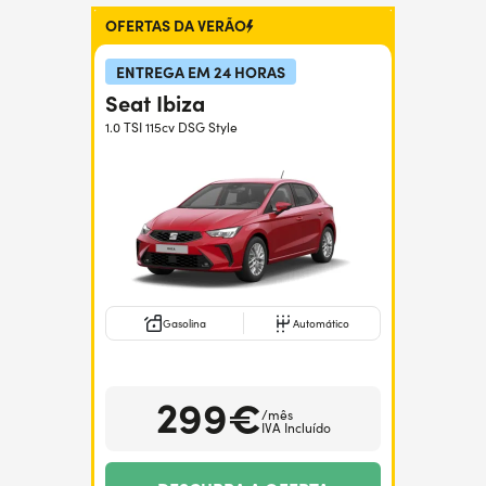
Precisa de ajuda?
+351938560102
OFERTAS DA VERÃO
ENTREGA EM 24 HORAS
Seat Ibiza
1.0 TSI 115cv DSG Style
Gasolina
Automático
299€
/mês
IVA Incluído