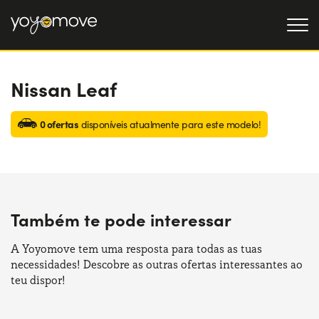
Nissan Leaf
OFERTAS DE RENTING
Particulares
OFERTAS DE RENTING
0 ofertas
disponíveis atualmente para este modelo!
DE CARROS USADOS
Empresas
QUEM SOMOS
A nossa história
COMO FUNCIONA
Também te pode interessar
Trabalha connosco
POR QUE É CONVENIENTE
A Yoyomove tem uma resposta para todas as tuas
necessidades! Descobre as outras ofertas interessantes ao
ESCOLHA UM PAÍS
teu dispor!