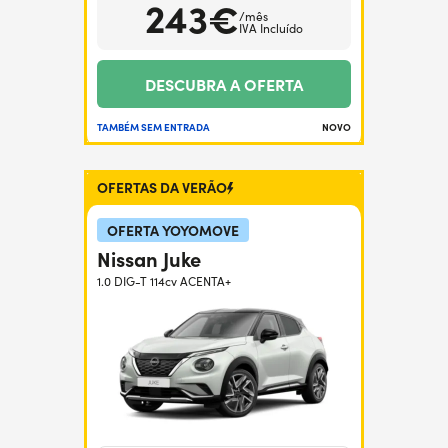
243€
/mês
IVA Incluído
DESCUBRA A OFERTA
TAMBÉM SEM ENTRADA
NOVO
OFERTAS DA VERÃO
OFERTA YOYOMOVE
Nissan Juke
1.0 DIG-T 114cv ACENTA+