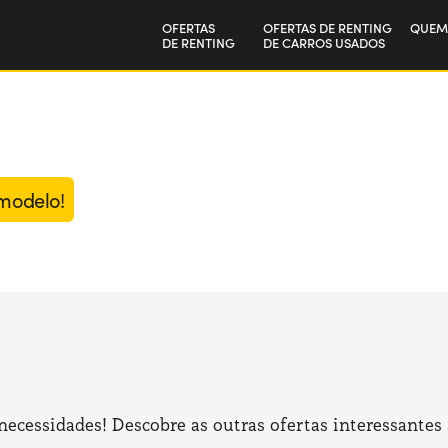
OFERTAS
OFERTAS DE RENTING
QUEM
DE RENTING
DE CARROS USADOS
Particulares
A nos
Empresas
Trab
 modelo!
cessidades! Descobre as outras ofertas interessantes 