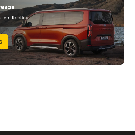
resas
as em Renting
S