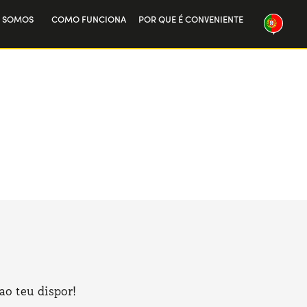
 SOMOS
COMO FUNCIONA
POR QUE É CONVENIENTE
sa história
alha connosco
ao teu dispor!