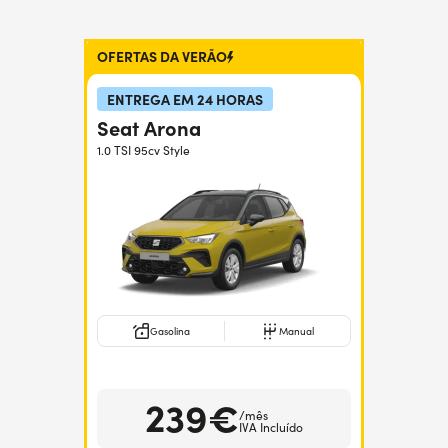
OFERTAS DA VERÃO
ENTREGA EM 24 HORAS
Seat Arona
1.0 TSI 95cv Style
Gasolina
Manual
239€
/mês
IVA Incluído