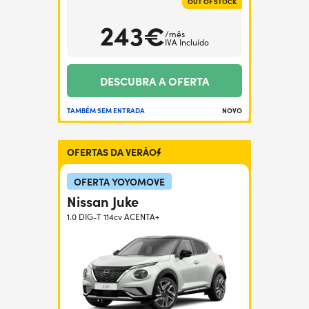
OUT OF STOCK
243€
/mês
IVA Incluído
DESCUBRA A OFERTA
TAMBÉM SEM ENTRADA
NOVO
OFERTAS DA VERÃO
OFERTA YOYOMOVE
Nissan Juke
1.0 DIG-T 114cv ACENTA+