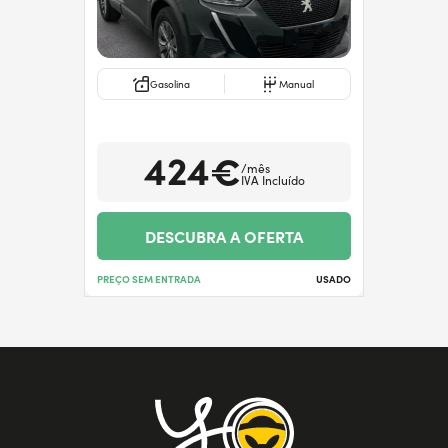
Gasolina
Manual
424€
/mês
IVA Incluído
DESCUBRA A OFERTA
PREÇO SEM ENTRADA
USADO