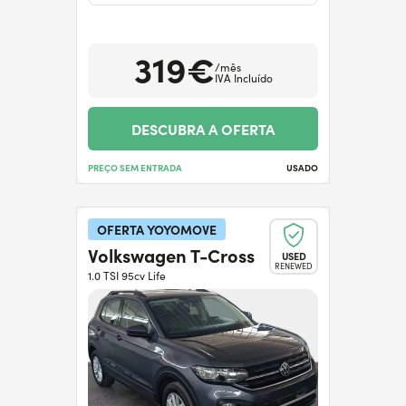
319€
/mês
IVA Incluído
DESCUBRA A OFERTA
PREÇO SEM ENTRADA
USADO
OFERTA YOYOMOVE
Volkswagen T-Cross
USED
RENEWED
1.0 TSI 95cv Life