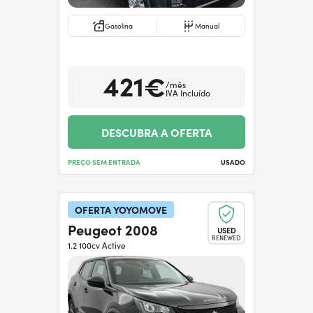
Gasolina
Manual
421€
/mês
IVA Incluído
DESCUBRA A OFERTA
PREÇO SEM ENTRADA
USADO
OFERTA YOYOMOVE
Peugeot 2008
USED
RENEWED
1.2 100cv Active