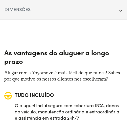
Segmento:
SUV
DIMENSÕES
Portas:
5
Comprimento:
413 cm
Fonte de alimentação:
Gasolina
Largura:
177 cm
Trasmissão:
Automático
Altura:
155 cm
As vantagens do aluguer a longo
Tração:
Anterior
prazo
Bagageira (máx):
1280 lt
Numero de lugares:
5
Alugar com a Yoyomove é mais fácil do que nunca! Sabes
Bagageira (mín):
385 lt
por que motivo os nossos clientes nos escolheram?
Potência:
115 CV
TUDO INCLUÍDO
O aluguel inclui seguro com cobertura RCA, danos
ao veículo, manutenção ordinária e extraordinária
e assistência em estrada 24h/7