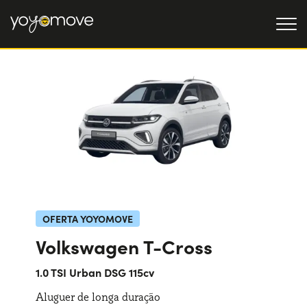
OFERTAS DE RENTING
Particulares
OFERTAS DE RENTING
DE CARROS USADOS
Empresas
QUEM SOMOS
A nossa história
COMO FUNCIONA
Trabalha connosco
POR QUE É CONVENIENTE
OFERTA YOYOMOVE
Volkswagen T-Cross
ESCOLHA UM PAÍS
1.0 TSI Urban DSG 115cv
Aluguer de longa duração