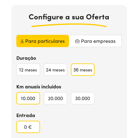
Precisa de ajuda?
+351938560102
Configure
a sua
Oferta
Para particulares
Para empresas
Duração
12
24
36
meses
meses
meses
Km anuais incluídos
10.000
20.000
30.000
Entrada
0 €