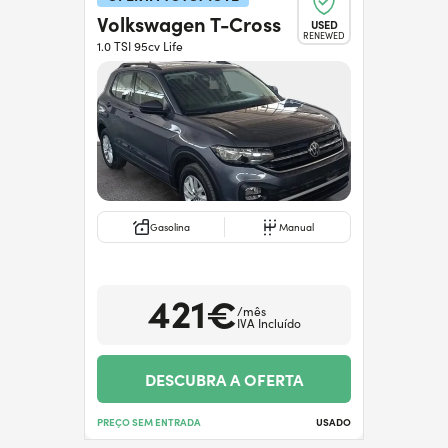
Volkswagen T-Cross
USED
RENEWED
1.0 TSI 95cv Life
Gasolina
Manual
421€
/mês
IVA Incluído
DESCUBRA A OFERTA
PREÇO SEM ENTRADA
USADO