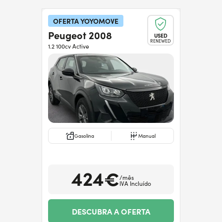
OFERTA YOYOMOVE
Peugeot 2008
USED
RENEWED
1.2 100cv Active
Gasolina
Manual
424€
/mês
IVA Incluído
DESCUBRA A OFERTA