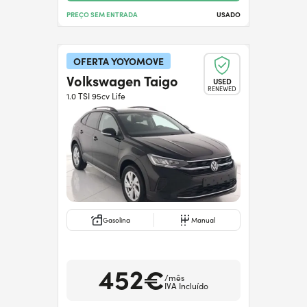
PREÇO SEM ENTRADA
USADO
OFERTA YOYOMOVE
Volkswagen Taigo
USED
RENEWED
1.0 TSI 95cv Life
Gasolina
Manual
452€
/mês
IVA Incluído