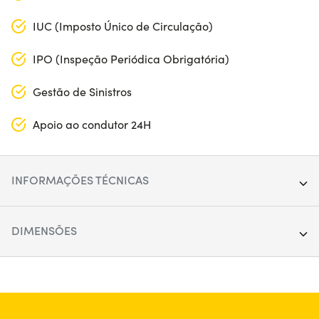
IUC (Imposto Único de Circulação)
IPO (Inspeção Periódica Obrigatória)
Gestão de Sinistros
Apoio ao condutor 24H
INFORMAÇÕES TÉCNICAS
Ano:
2021
DIMENSÕES
Quilometragem:
65.000
Comprimento:
415 cm
Segmento:
SUV
Largura:
178 cm
Portas:
5