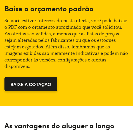
Altura:
155 cm
Baixe o orçamento padrão
Fonte de alimentação:
Gasolina
Bagageira (máx):
1100 lt
Se você estiver interessado nesta oferta, você pode baixar
Trasmissão:
Manual
o PDF com o orçamento aproximado que você solicitou.
As ofertas são válidas, a menos que as listas de preços
Bagageira (mín):
400 lt
sejam alteradas pelos fabricantes ou que os estoques
Tração:
Anterior
estejam esgotados. Além disso, lembramos que as
imagens exibidas são meramente indicativas e podem não
Numero de lugares:
5
corresponder às versões, configurações e ofertas
disponíveis.
Potência:
110 CV
BAIXE A COTAÇÃO
As vantagens do aluguer a longo