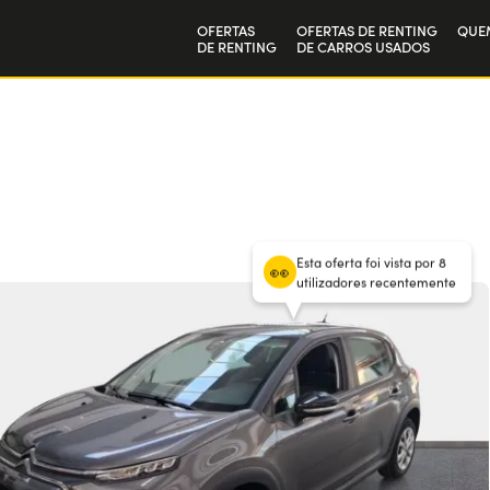
OFERTAS
OFERTAS DE RENTING
QUE
DE RENTING
DE CARROS USADOS
Particulares
A no
36
meses
/
10.000 km por ano
Empresas
Tra
/ Entrada
0
€
Esta oferta foi vista por 8
utilizadores recentemente