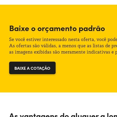
Quilometragem: 55.000
Largura: 175 cm
Segmento: Utilitário
Altura: 147 cm
Baixe o orçamento padrão
Portas: 5
Bagageira (máx): 1300 lt
Fonte de alimentação: Diesel
Bagageira (mín): 300 lt
Se você estiver interessado nesta oferta, você po
As ofertas são válidas, a menos que as listas de 
Trasmissão: Manual
as imagens exibidas são meramente indicativas e p
Tração: Anterior
BAIXE A COTAÇÃO
Numero de lugares: 5
Potência: 100 CV
As vantagens do aluguer a lo