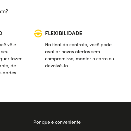
ram?
O
FLEXIBILIDADE
ocê vê e
No final do contrato, você pode
 seu
avaliar novas ofertas sem
quer fazer
compromisso, manter o carro ou
nto, de
devolvê-lo
sidades
Por que é conveniente