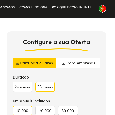
M SOMOS
COMO FUNCIONA
POR QUE É CONVENIENTE
ssa história
359
€
da
MAIS INFO
balha connosco
por mês IVA
Incluído
Configure
a sua
Oferta
Para particulares
Para empresas
Duração
24
36
meses
meses
Km anuais incluídos
10.000
20.000
30.000