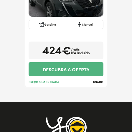
Gasolina
Manual
424€
/mês
IVA Incluído
DESCUBRA A OFERTA
PREÇO SEM ENTRADA
USADO