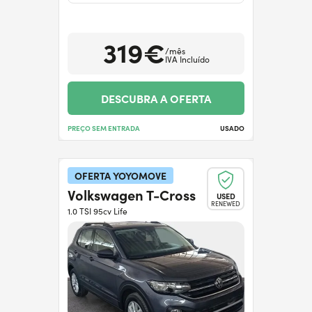
319€
/mês
IVA Incluído
DESCUBRA A OFERTA
PREÇO SEM ENTRADA
USADO
OFERTA YOYOMOVE
Volkswagen T-Cross
USED
RENEWED
1.0 TSI 95cv Life