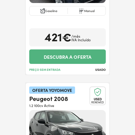
Gasolina
Manual
421€
/mês
IVA Incluído
DESCUBRA A OFERTA
PREÇO SEM ENTRADA
USADO
OFERTA YOYOMOVE
Peugeot 2008
USED
RENEWED
1.2 100cv Active