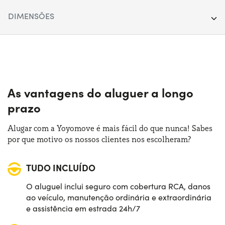
Segmento:
SUV
DIMENSÕES
Portas:
5
Comprimento:
454 cm
Fonte de alimentação:
Híbrido
Largura:
189 cm
Trasmissão:
Automático
Altura:
164 cm
As vantagens do aluguer a longo
Tração:
Anterior
prazo
Bagageira:
520 lt
Numero de lugares:
5
Alugar com a Yoyomove é mais fácil do que nunca! Sabes
por que motivo os nossos clientes nos escolheram?
Potência:
145 CV
TUDO INCLUÍDO
O aluguel inclui seguro com cobertura RCA, danos
ao veículo, manutenção ordinária e extraordinária
e assistência em estrada 24h/7