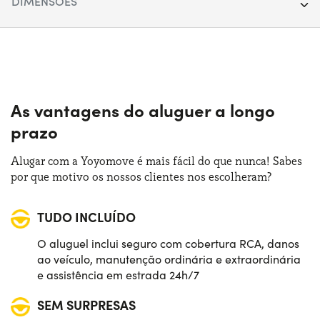
DIMENSÕES
Portas:
5
Comprimento:
430 cm
Fonte de alimentação:
Gasolina
Largura:
177 cm
Trasmissão:
Manual
Altura:
152 cm
As vantagens do aluguer a longo
Tração:
Anterior
prazo
Bagageira (máx):
1465 lt
Numero de lugares:
5
Alugar com a Yoyomove é mais fácil do que nunca! Sabes
Bagageira (mín):
435 lt
por que motivo os nossos clientes nos escolheram?
Potência:
100 CV
TUDO INCLUÍDO
O aluguel inclui seguro com cobertura RCA, danos
ao veículo, manutenção ordinária e extraordinária
e assistência em estrada 24h/7
SEM SURPRESAS