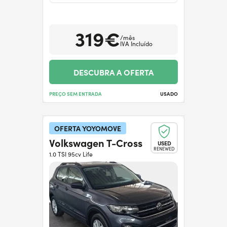
319€
/mês
IVA Incluído
DESCUBRA A OFERTA
PREÇO SEM ENTRADA
USADO
OFERTA YOYOMOVE
Volkswagen T-Cross
USED
RENEWED
1.0 TSI 95cv Life