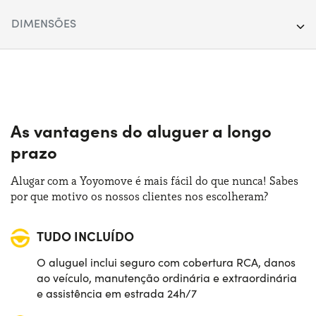
Segmento:
SUV
DIMENSÕES
Portas:
5
Comprimento:
443 cm
Fonte de alimentação:
Híbrido
Largura:
184 cm
Trasmissão:
Manual
Altura:
163 cm
As vantagens do aluguer a longo
Tração:
Anterior
prazo
Bagageira (máx):
1440 lt
Numero de lugares:
5
Alugar com a Yoyomove é mais fácil do que nunca! Sabes
Bagageira (mín):
500 lt
por que motivo os nossos clientes nos escolheram?
Potência:
140 CV
TUDO INCLUÍDO
O aluguel inclui seguro com cobertura RCA, danos
ao veículo, manutenção ordinária e extraordinária
e assistência em estrada 24h/7