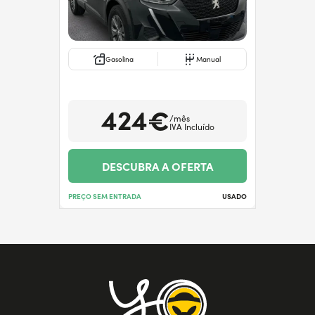
Gasolina
Manual
424€
/mês
IVA Incluído
DESCUBRA A OFERTA
PREÇO SEM ENTRADA
USADO