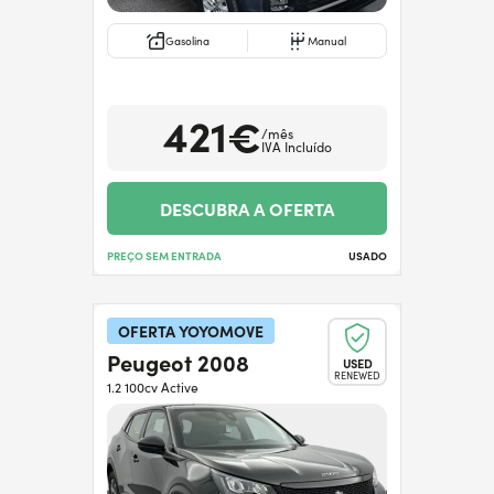
Gasolina
Manual
421€
/mês
IVA Incluído
DESCUBRA A OFERTA
PREÇO SEM ENTRADA
USADO
OFERTA YOYOMOVE
Peugeot 2008
USED
RENEWED
1.2 100cv Active