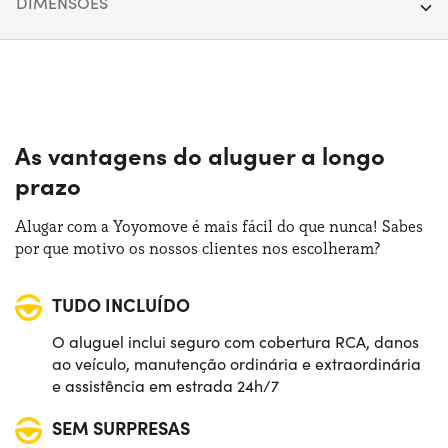
DIMENSÕES
Portas:
3
Comprimento:
357 cm
Fonte de alimentação:
Gasolina
Largura:
163 cm
Trasmissão:
Manual
Altura:
149 cm
As vantagens do aluguer a longo
Tração:
Anterior
prazo
Bagageira (máx):
530 lt
Numero de lugares:
4
Alugar com a Yoyomove é mais fácil do que nunca! Sabes
Bagageira (mín):
185 lt
por que motivo os nossos clientes nos escolheram?
Potência:
69 CV
TUDO INCLUÍDO
O aluguel inclui seguro com cobertura RCA, danos
ao veículo, manutenção ordinária e extraordinária
e assistência em estrada 24h/7
SEM SURPRESAS