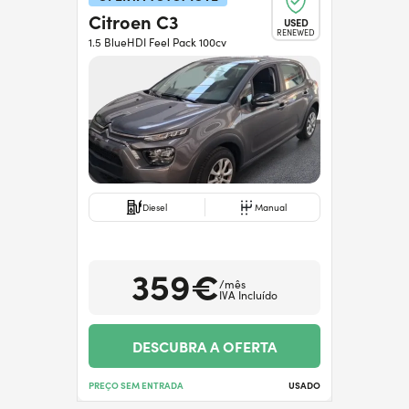
Citroen C3
USED
RENEWED
1.5 BlueHDI Feel Pack 100cv
Diesel
Manual
359€
/mês
IVA Incluído
DESCUBRA A OFERTA
PREÇO SEM ENTRADA
USADO