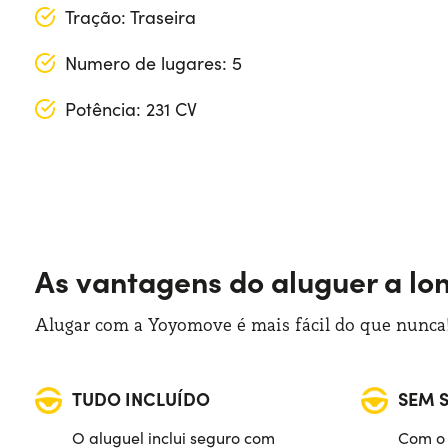
Tração: Traseira
Numero de lugares: 5
Potência: 231 CV
Comprimento: 432 cm
Largura: 181 cm
Altura: 154 cm
As vantagens do aluguer a lo
Bagageira (máx): 1265 lt
Bagageira (mín): 385 lt
Alugar com a Yoyomove é mais fácil do que nunca!
TUDO INCLUÍDO
SEM 
O aluguel inclui seguro com
Com o 