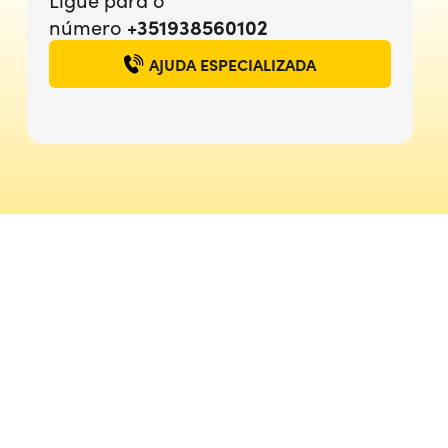
+351938560102
número
AJUDA ESPECIALIZADA