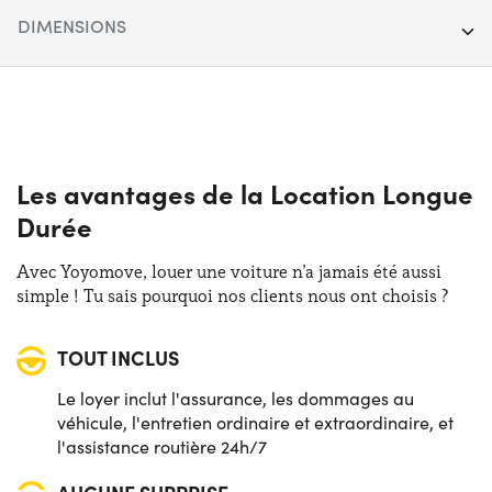
Segment :
Citadine & Compacte
DIMENSIONS
Porte :
5
Longueur :
360 cm
Carburant :
Électrique
Largeur :
165 cm
Boîte de vitesses :
Automatique
Hauteur :
150 cm
Les avantages de la Location Longue
Transmission :
Avant
Durée
Coffre (max) :
923 lt
Places :
4
Avec Yoyomove, louer une voiture n’a jamais été aussi
Coffre (min) :
250 lt
simple ! Tu sais pourquoi nos clients nous ont choisis ?
Puissance :
83 CV
TOUT INCLUS
Le loyer inclut l'assurance, les dommages au
véhicule, l'entretien ordinaire et extraordinaire, et
l'assistance routière 24h/7