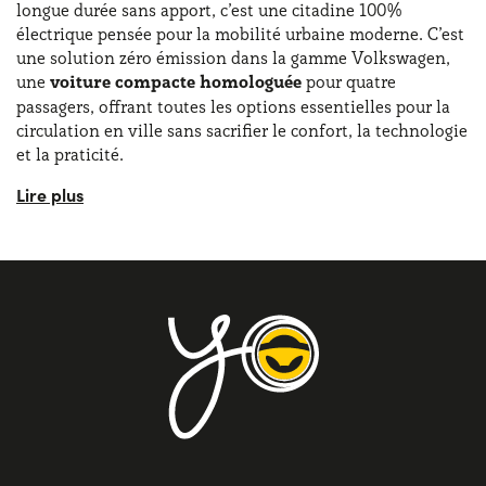
longue durée sans apport, c’est une citadine 100%
électrique pensée pour la mobilité urbaine moderne. C’est
une solution zéro émission dans la gamme Volkswagen,
une
voiture compacte homologuée
pour quatre
passagers, offrant toutes les options essentielles pour la
circulation en ville sans sacrifier le confort, la technologie
et la praticité.
Le
design de la Volkswagen UP! e 82 ch
se caractérise
par des lignes minimalistes, modernes et fonctionnelles,
optimisées pour l’agilité urbaine. Le style présente une
face avant épurée, agrémentée de détails personnalisables
pour une touche unique. Le look est complété par des
jantes alliage 15’’ et des feux diurnes LED de série, qui
donnent une image élégante et dynamique.
Les
dimensions de la Volkswagen UP! e 82 ch
sont
ultra compactes, malgré sa motorisation électrique,
parfaitement adaptée pour stationner en ville et circuler
dans les zones encombrées. La voiture mesure 3600 mm