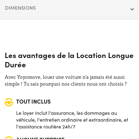
Segment :
Citadine & Compacte
DIMENSIONS
Porte :
5
Longueur :
360 cm
Carburant :
Électrique
Largeur :
165 cm
Boîte de vitesses :
Automatique
Hauteur :
150 cm
Les avantages de la Location Longue
Transmission :
Avant
Durée
Coffre (max) :
923 lt
Places :
4
Avec Yoyomove, louer une voiture n’a jamais été aussi
Coffre (min) :
250 lt
simple ! Tu sais pourquoi nos clients nous ont choisis ?
Puissance :
83 CV
TOUT INCLUS
Le loyer inclut l'assurance, les dommages au
véhicule, l'entretien ordinaire et extraordinaire, et
l'assistance routière 24h/7