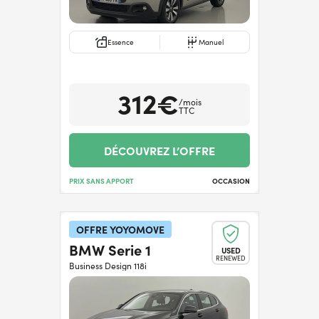
Essence
Manuel
312€
/mois
TTC
DÉCOUVREZ L’OFFRE
PRIX SANS APPORT
OCCASION
OFFRE YOYOMOVE
BMW Serie 1
USED
RENEWED
Business Design 118i