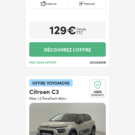
Essence
Manuel
129€
/mois
TTC
DÉCOUVREZ L’OFFRE
PRIX SANS APPORT
OCCASION
OFFRE YOYOMOVE
Citroen C3
USED
RENEWED
Max 1.2 PureTech 80cv