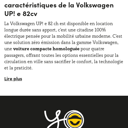
caractéristiques de la Volkswagen
UP! e 82cv
La Volkswagen UP! e 82 ch est disponible en location
longue durée sans apport, c’est une citadine 100%
électrique pensée pour la mobilité urbaine moderne. C’est
une solution zéro émission dans la gamme Volkswagen,
une
voiture compacte homologuée
pour quatre
passagers, offrant toutes les options essentielles pour la
circulation en ville sans sacrifier le confort, la technologie
et la praticité.
Le
design de la Volkswagen UP! e 82 ch
se caractérise
par des lignes minimalistes, modernes et fonctionnelles,
optimisées pour l’agilité urbaine. Le style présente une
face avant épurée, agrémentée de détails personnalisables
pour une touche unique. Le look est complété par des
jantes alliage 15’’ et des feux diurnes LED de série, qui
donnent une image élégante et dynamique.