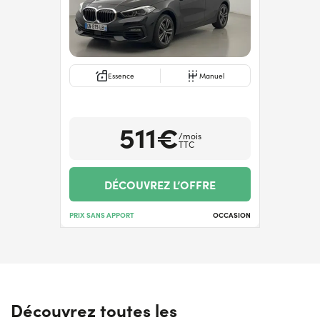
Essence
Manuel
511€
/mois
TTC
DÉCOUVREZ L’OFFRE
PRIX SANS APPORT
OCCASION
Découvrez toutes les