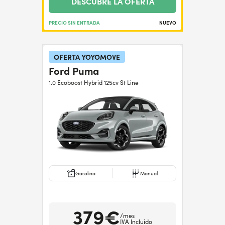
DESCUBRE LA OFERTA
PRECIO SIN ENTRADA
NUEVO
OFERTA YOYOMOVE
Ford Puma
1.0 Ecoboost Hybrid 125cv St Line
Gasolina
Manual
379€
/mes
IVA Incluido