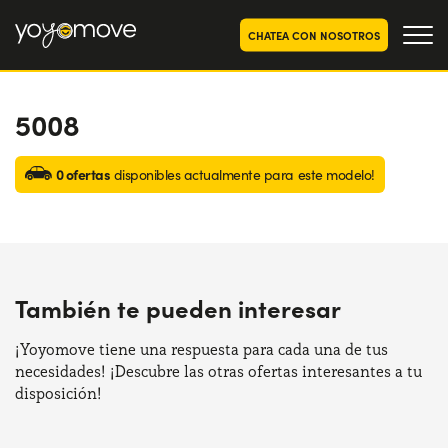
CHATEA CON NOSOTROS
5008
OFERTAS RENTING COCHES
Particulares
OFERTAS RENTING
0 ofertas
disponibles actualmente para este modelo!
SEGUNDA MANO
Autónomos y Empresas
RENTING COCHES POR MESES
YoyoNow
QUIENES SOMOS
También te pueden interesar
Nuestra historia
CÓMO FUNCIONA
Trabaja con nosotros
¡Yoyomove tiene una respuesta para cada una de tus
POR QUÉ CONVIENE
necesidades! ¡Descubre las otras ofertas interesantes a tu
disposición!
ELIGE UN PAÍS