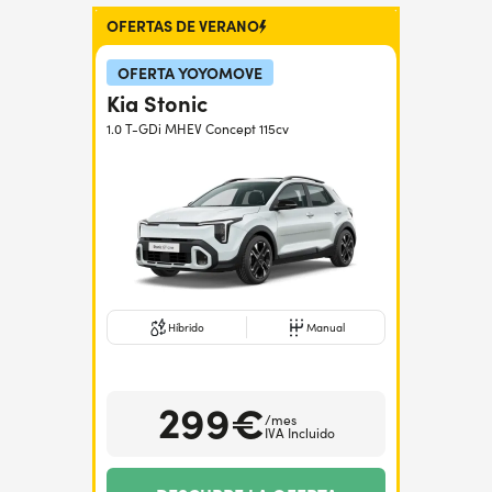
OFERTAS DE VERANO
¿Necesitas ayuda?
+34672028071
OFERTA YOYOMOVE
Kia Stonic
1.0 T-GDi MHEV Concept 115cv
Híbrido
Manual
299€
/mes
IVA Incluido