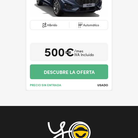
Híbrido
Automático
500€
/mes
IVA Incluido
DESCUBRE LA OFERTA
PRECIO SIN ENTRADA
USADO