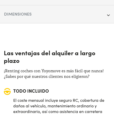
Segmento:
SUV
DIMENSIONES
Puertas:
5
Longitud:
464 cm
Alimentación:
Diésel
Anchura:
184 cm
Cambio:
Manual
Altura:
165 cm
Las ventajas del alquiler a largo
Tracción:
Anterior
plazo
Maletero (max):
1862 lt
Plazas de estacionamiento:
5
¡Renting coches con Yoyomove es más fácil que nunca!
Maletero (min):
702 lt
¿Sabes por qué nuestros clientes nos eligieron?
Potencia:
130 CV
TODO INCLUIDO
El coste mensual incluye seguro RC, cobertura de
daños al vehículo, mantenimiento ordinario y
extraordinario, así como asistencia en carretera