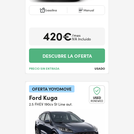
Gasolina
Manual
420€
/mes
IVA Incluido
DESCUBRE LA OFERTA
PRECIO SIN ENTRADA
USADO
OFERTA YOYOMOVE
Ford Kuga
USED
RENEWED
2.5 FHEV 190cv St Line aut.