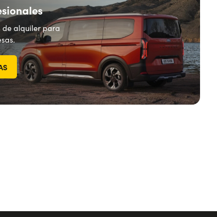
esionales
 de alquiler para
sas.
AS