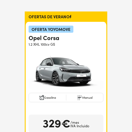
OFERTAS DE VERANO
OFERTA YOYOMOVE
Opel Corsa
1.2 XHL 100cv GS
Gasolina
Manual
329€
/mes
IVA Incluido