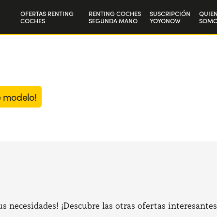
OFERTAS RENTING
RENTING COCHES
SUSCRIPCIÓN
QUIE
COCHES
SEGUNDA MANO
YOYONOW
SOMO
Particulares
Nuest
Autónomos y Empresas
Trab
e modelo!
 necesidades! ¡Descubre las otras ofertas interesantes