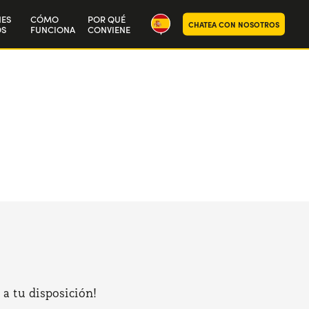
NES
CÓMO
POR QUÉ
CHATEA CON NOSOTROS
S
FUNCIONA
CONVIENE
ra historia
aja con nosotros
 a tu disposición!