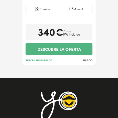
Gasolina
Manual
340€
/mes
IVA Incluido
DESCUBRE LA OFERTA
PRECIO SIN ENTRADA
USADO