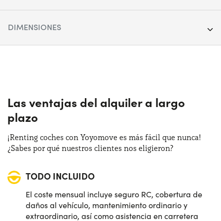
Segmento:
City car & Compact
DIMENSIONES
Puertas:
5
Longitud:
408 cm
Alimentación:
Híbrido
Anchura:
177 cm
Cambio:
Automático
Altura:
144 cm
Las ventajas del alquiler a largo
Tracción:
Anterior
plazo
Maletero (max):
1118 lt
Plazas de estacionamiento:
5
¡Renting coches con Yoyomove es más fácil que nunca!
Maletero (min):
309 lt
¿Sabes por qué nuestros clientes nos eligieron?
Potencia:
100 CV
TODO INCLUIDO
El coste mensual incluye seguro RC, cobertura de
daños al vehículo, mantenimiento ordinario y
extraordinario, así como asistencia en carretera