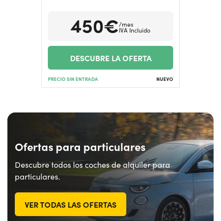
450€
/mes
¿Necesitas ayuda?
+34672028071
IVA Incluido
DESCUBRE LA OFERTA
PRECIO SIN ENTRADA
NUEVO
Ofertas para particulares
Descubre todos los coches de alquiler para
particulares.
VER TODAS LAS OFERTAS