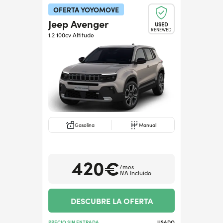
OFERTA YOYOMOVE
Jeep Avenger
USED
RENEWED
1.2 100cv Altitude
Gasolina
Manual
420€
/mes
IVA Incluido
DESCUBRE LA OFERTA
PRECIO SIN ENTRADA
USADO