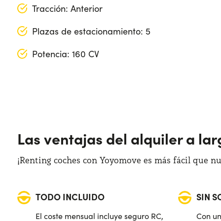
Tracción: Anterior
Plazas de estacionamiento: 5
Potencia: 160 CV
Longitud: 451 cm
Anchura: 186 cm
Altura: 164 cm
Las ventajas del alquiler a la
Maletero: 591 lt
¡Renting coches con Yoyomove es más fácil que nun
TODO INCLUIDO
SIN 
El coste mensual incluye seguro RC,
Con un