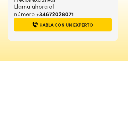
Llama ahora al
+34672028071
número
HABLA CON UN EXPERTO