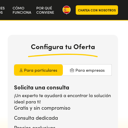
NES
CÓMO
POR QUÉ
CHATEA CON NOSOTROS
S
FUNCIONA
CONVIENE
ra historia
aja con nosotros
Configura
tu Oferta
Para particulares
Para empresas
Solicita una consulta
¡Un experto te ayudará a encontrar la solución
ideal para ti!
Gratis y sin compromiso
Consulta dedicada
Precios exclusivos