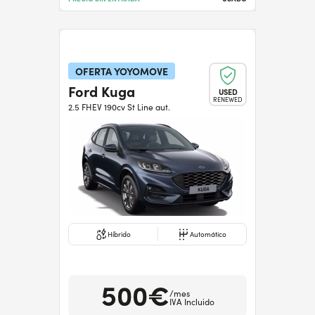
OFERTA YOYOMOVE
Ford Kuga
USED
RENEWED
2.5 FHEV 190cv St Line aut.
Híbrido
Automático
500€
/mes
IVA Incluido