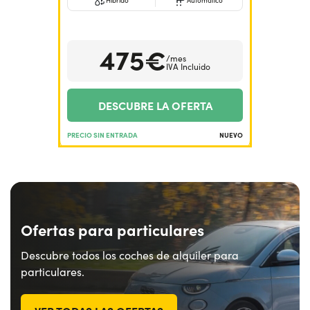
Híbrido
Automático
¿Necesitas ayuda?
+34672028071
475€
/mes
IVA Incluido
DESCUBRE LA OFERTA
PRECIO SIN ENTRADA
NUEVO
Ofertas para particulares
Descubre todos los coches de alquiler para
particulares.