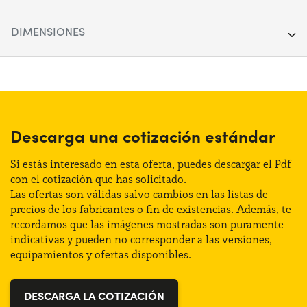
Segmento:
SUV
DIMENSIONES
Puertas:
5
Longitud:
455 cm
Alimentación:
Híbrido
Anchura:
193 cm
Cambio:
Automático
Altura:
165 cm
Descarga una cotización estándar
Tracción:
Anterior
Maletero:
550 lt
Si estás interesado en esta oferta, puedes descargar el Pdf
Plazas de estacionamiento:
5
con el cotización que has solicitado.
Las ofertas son válidas salvo cambios en las listas de
precios de los fabricantes o fin de existencias. Además, te
Potencia:
145 CV
recordamos que las imágenes mostradas son puramente
indicativas y pueden no corresponder a las versiones,
Distintivo:
D
equipamientos y ofertas disponibles.
DESCARGA LA COTIZACIÓN