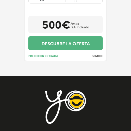
500€
/mes
IVA Incluido
DESCUBRE LA OFERTA
PRECIO SIN ENTRADA
USADO