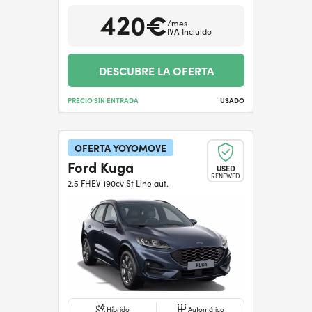
420€
/mes
IVA Incluido
DESCUBRE LA OFERTA
PRECIO SIN ENTRADA
USADO
OFERTA YOYOMOVE
Ford Kuga
USED
RENEWED
2.5 FHEV 190cv St Line aut.
Híbrido
Automático