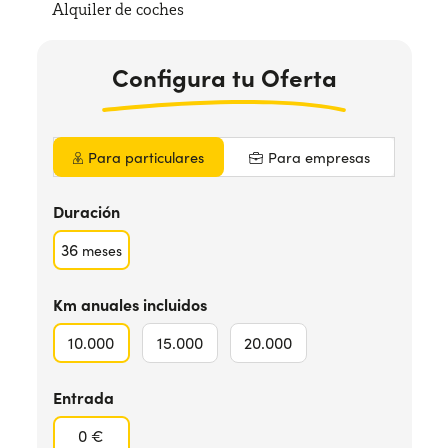
Alquiler de coches
¿Necesitas ayuda?
+34672028071
Configura
tu Oferta
Para particulares
Para empresas
Duración
36
meses
Km anuales incluidos
10.000
15.000
20.000
Entrada
0 €