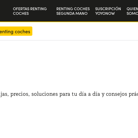
OFERTAS RENTING
RENTING COCHES
SUSCRIPCIÓN
QUIE
COCHES
SEGUNDA MANO
YOYONOW
SOMO
Particulares
Nuest
enting coches
Autónomos y Empresas
Trab
jas, precios, soluciones para tu día a día y consejos prác