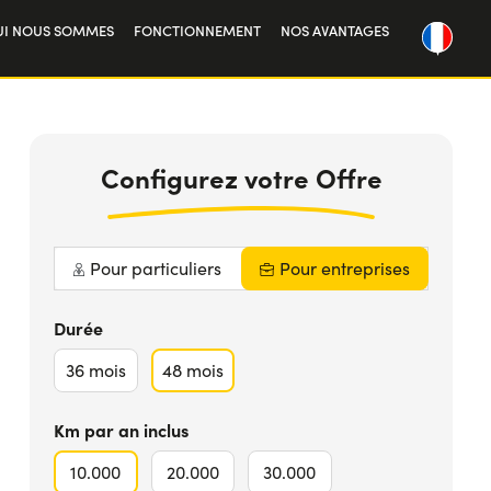
UI NOUS SOMMES
FONCTIONNEMENT
NOS AVANTAGES
tre histoire
340 €
TTC
PLUS D'INFOS
availler avec nous
Configurez votre Offre
Pour particuliers
Pour entreprises
Durée
36
mois
48
mois
Km par an inclus
10.000
20.000
30.000