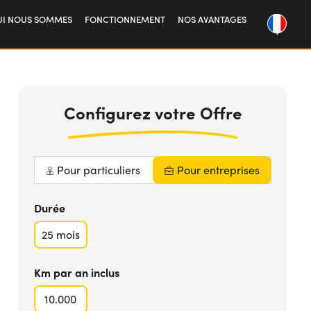
UI NOUS SOMMES
FONCTIONNEMENT
NOS AVANTAGES
tre histoire
505 €
TTC
PLUS D'INFOS
availler avec nous
Configurez votre Offre
Pour particuliers
Pour entreprises
Durée
25
mois
Km par an inclus
10.000