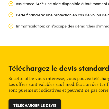
Assistance 24/7: une aide disponible à tout moment 
Perte financière: une protection en cas de vol ou de d
Immatriculation: on s’occupe des démarches d’immatri
Segment : SUV
Longueur : 471 cm
Porte : 5
Largeur : 187 cm
Carburant : Hybride
Hauteur : 161 cm
Téléchargez le devis standar
Boîte de vitesses : Automatique
Coffre (max): 1600 lt
Transmission : Avant
Coffre (min): 530 lt
Si cette offre vous intéresse, vous pouvez télécha
Les offres sont valables sauf modification des tar
Places : 5
sont purement indicatives et peuvent ne pas corres
Puissance : 200 CV
TÉLÉCHARGER LE DEVIS