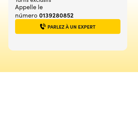
Appelle le
0139280852
número
PARLEZ À UN EXPERT