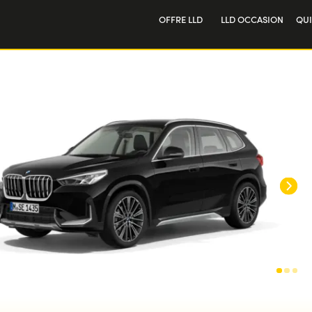
OFFRE LLD
LLD OCCASION
QU
Particulier
Not
Professionnel
Tra