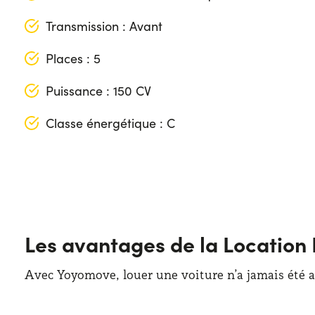
Transmission : Avant
Places : 5
Puissance : 150 CV
Classe énergétique : C
Longueur : 450 cm
Largeur : 184 cm
Hauteur : 164 cm
Les avantages de la Location
Coffre (max): 1250 lt
Coffre (min): 540 lt
Avec Yoyomove, louer une voiture n’a jamais été au