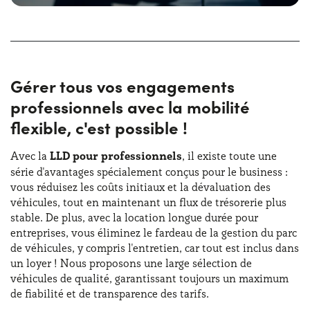
longue durée pour professionnels présente des avantages
fiscaux importants, notamment la déduction des apports
et la possibilité de planifier les coûts sans immobiliser de
liquidités.
Gérer tous vos engagements
Choisissez
Yoyomove
pour une location longue durée
professionnels avec la mobilité
abordable, flexible et adaptée aux besoins de votre
entreprise ou de votre activité professionnelle. Contactez-
flexible, c'est possible !
nous dès aujourd'hui pour découvrir nos offres sur mesure
pour vous !
Avec la
LLD pour professionnels
, il existe toute une
série d'avantages spécialement conçus pour le business :
vous réduisez les coûts initiaux et la dévaluation des
véhicules, tout en maintenant un flux de trésorerie plus
stable. De plus, avec la location longue durée pour
entreprises, vous éliminez le fardeau de la gestion du parc
de véhicules, y compris l'entretien, car tout est inclus dans
un loyer ! Nous proposons une large sélection de
véhicules de qualité, garantissant toujours un maximum
de fiabilité et de transparence des tarifs.