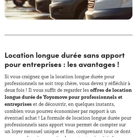
libérer des frais liés à la propriété et choisir un loyer
mensuel fixe pour votre entreprise ! Les offres de location
longue durée de véhicules utilitaires et de camions vous
permettent d'économiser tout en évitant toutes les
contraintes liées à la gestion administrative des
véhicules. Qu'il s'agisse de véhicules utilitaires ou de
camions, les offres sont spécialement conçues pour
répondre à tous les besoins de mobilité des entreprises.
Location longue durée sans apport
pour entreprises : les avantages !
En outre, si vous optez pour la location longue durée de
véhicules utilitaires sans apport, vous disposerez de
toutes les
garanties nécessaires
en vous concentrant
Si vous craignez que la location longue durée pour
uniquement sur la conduite au volant d'un véhicule
professionnels ne soit trop chère, vous devez y réfléchir à
immédiatement disponible pour le travail. Avec les offres
deux fois ! Il vous suffit de regarder les
offres de location
de location longue durée pour entreprises et
longue durée de Yoyomove pour professionnels et
professionnels, vous ne serez pas liés à votre achat et
entreprises
et de découvrir, en quelques instants,
pourrez planifier vos activités professionnelles et
combien vous pourrez économiser par rapport à un
commerciales en toute sérénité ! Il ne vous reste plus qu'à
éventuel achat ! La formule de location longue durée pour
comparer nos tarifs de location de véhicules utilitaires
professionnels sans apport vous permet de compter sur
pour entreprises et à choisir le fourgon, le camion ou le
un loyer mensuel unique et fixe, comprenant tout ce dont
véhicule utilitaire qui vous convient ! Et si vous ne