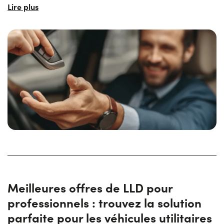
Sur notre site, vous trouverez de nombreuses
offres de
LLD de voitures pour professionnels
, afin de vous offrir
un large choix. Vous y trouverez des modèles en
promotion, des forfaits de services personnalisés et une
assistance dédiée.
Gagnez du temps et de l'argent avec nos tarifs compétitifs
et commencez à profiter des avantages supplémentaires
offerts par Yoyomove.
Grâce à un large choix de véhicules, Yoyomove propose
une
flexibilité
et une
commodité
optimales. Nos plans
de location flexibles vous permettent d'adapter facilement
votre parc automobile aux besoins changeants de votre
entreprise. Choisissez Yoyomove pour une solution de
mobilité d'entreprise sur mesure, sans compromis.
Meilleures offres de LLD pour
professionnels : trouvez la solution
parfaite pour les véhicules utilitaires