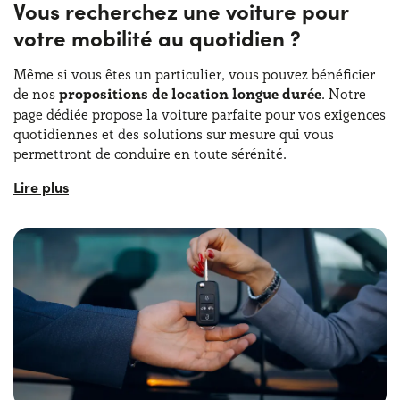
Vous recherchez une voiture pour
votre mobilité au quotidien ?
Même si vous êtes un particulier, vous pouvez bénéficier
de nos
propositions de location longue durée
. Notre
page dédiée propose la voiture parfaite pour vos exigences
quotidiennes et des solutions sur mesure qui vous
permettront de conduire en toute sérénité.
Chez Yoyomove, nous chargeons chaque mois les
meilleures offres
non seulement pour la location longue
durée des entreprises, mais aussi pour la vie quotidienne.
Les services inclus sont les mêmes : bureaucratie,
assistance 24 heures sur 24, et ils sont tous couverts par le
loyer mensuel identique du début à la fin du contrat.
Yoyomove propose une
large gamme de modèles
, des
fourgons compacts aux SUV élégants, avec des offres
actualisées et des options personnalisables. En outre,
vous devez également tenir compte du fait que la location