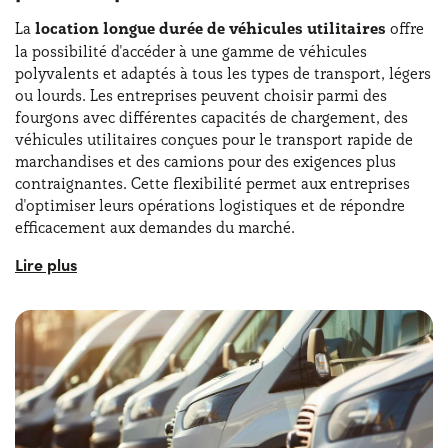
La
location longue durée de véhicules utilitaires
offre
la possibilité d'accéder à une gamme de véhicules
polyvalents et adaptés à tous les types de transport, légers
ou lourds. Les entreprises peuvent choisir parmi des
fourgons avec différentes capacités de chargement, des
véhicules utilitaires conçues pour le transport rapide de
marchandises et des camions pour des exigences plus
contraignantes. Cette flexibilité permet aux entreprises
d'optimiser leurs opérations logistiques et de répondre
efficacement aux demandes du marché.
Avec les offres de LLD Yoyomove pour professionnels,
vous pouvez disposer d'un parc de véhicules toujours
efficaces et en parfait état. Avec la
location longue durée
pour professionnels et sans apport
, par exemple, vous
pouvez répondre à tous les besoins de votre activité sans
avoir à débourser immédiatement des sommes
importantes. Vous pouvez également recourir à la location
longue durée de camions et de camionnettes pour vous