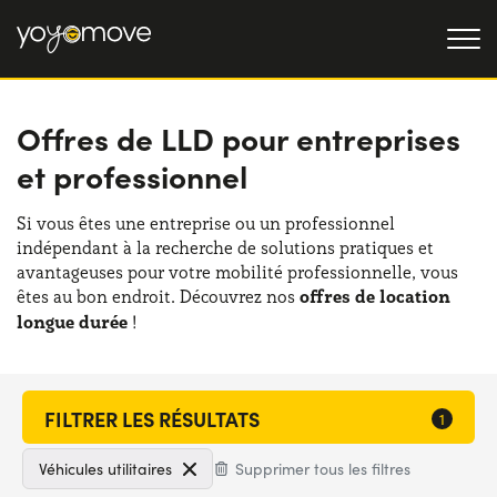
Offres de LLD pour entreprises
OFFRE LLD
et professionnel
Particulier
LLD OCCASION
Professionnel
Si vous êtes une entreprise ou un professionnel
QUI NOUS SOMMES
indépendant à la recherche de solutions pratiques et
avantageuses pour votre mobilité professionnelle, vous
Notre histoire
FONCTIONNEMENT
êtes au bon endroit. Découvrez nos
offres de location
Travailler avec nous
longue durée
!
NOS AVANTAGES
CHOISISSEZ UN PAYS
Véhicules utilitaires
Supprimer tous les filtres
Besoin d'aide ?
0139280852