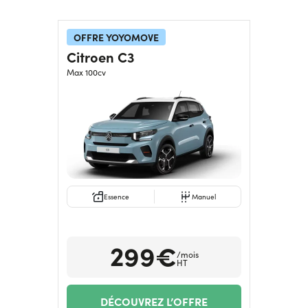
OFFRE YOYOMOVE
Citroen C3
Max 100cv
Essence
Manuel
299€
/mois
HT
DÉCOUVREZ L’OFFRE