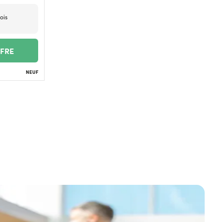
ois
FFRE
NEUF