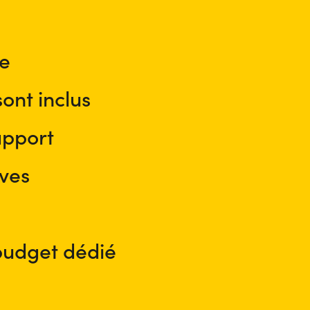
xe
sont inclus
apport
ives
budget dédié