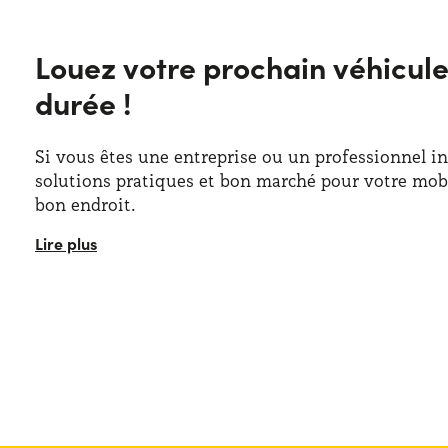
Louez votre prochain véhicule 
durée !
Si vous êtes une entreprise ou un professionnel i
solutions pratiques et bon marché pour votre mobi
bon endroit.
Yoyomove propose de nombreuses
offres de loca
entreprises
, spécialement conçues pour répondre 
mobilité des chefs d'entreprise. En effet, il s'agit 
véhicules d'entreprises et bien plus : de la grande
peut trouver la solution idéale parmi les milliers d'
Les raisons pour lesquelles de plus en plus d'entre
recherchent cette solution sont précisément
la co
de service : les exigences de la location longue du