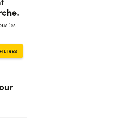
t
rche.
ous les
FILTRES
our