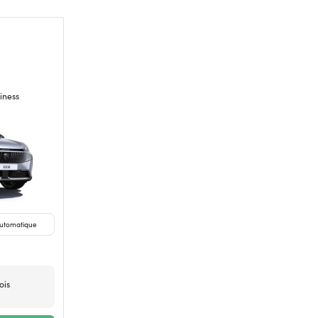
iness
utomatique
ois