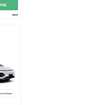
FFRE
NEUF
utomatique