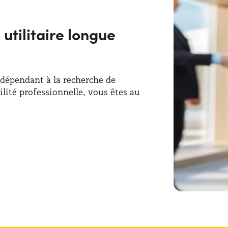
utilitaire longue
ndépendant à la recherche de
lité professionnelle, vous êtes au
tion pour professionnels et
aux exigences particulières de
de la location longue durée de parcs de
 société aux professionnels, chacun
offres disponibles.
prises et de professionnels
mmodité et la flexibilité
de ce type
rée pour professionnels sont