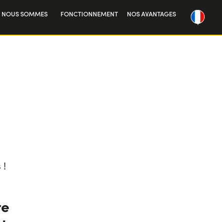
I NOUS SOMMES
FONCTIONNEMENT
NOS AVANTAGES
re histoire
vailler avec nous
 !
re