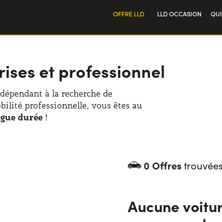
OFFRE LLD
LLD OCCASION
QU
Particulier
Not
Professionnel
Tra
ises et professionnel
ndépendant à la recherche de
ilité professionnelle, vous êtes au
ngue durée
!
0 Offres
trouvées
Aucune voitu