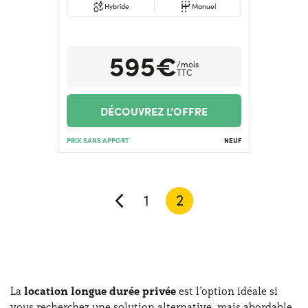
Hybride
Manuel
595€
/mois
TTC
DÉCOUVREZ L’OFFRE
PRIX SANS APPORT
NEUF
1
2
La
location longue durée privée
est l’option idéale si
vous recherchez une solution alternative, mais abordable,