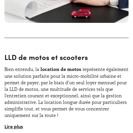
En louant des microcars selon la formule de location
longue durée, les particuliers et les entreprises peuvent
trouver la
solution de mobilité idéale
. Ces véhicules
compacts permettent de se faufiler facilement dans le
trafic urbain et de trouver des places de stationnement
sans difficulté. Le service de location longue durée de
microcars est également un choix parfait pour ceux qui
LLD de motos et scooters
souhaitent toujours avoir accès à des véhicules à jour du
point de vue technologique.
Bien entendu, la
location de motos
représente également
une solution parfaite pour la micro-mobilité urbaine et
Dans cette perspective, grâce à la
location longue durée
permet de payer, par le biais d’un seul loyer mensuel pour
de microcars pour particuliers
, chacun pourra évaluer
la LLD de motos, une multitude de services tels que
des modèles de dernière génération dotés les dernières
l'entretien courant et exceptionnel, ainsi que la gestion
innovations en matière de sécurité et de confort. Cela
administrative. La location longue durée pour particuliers
signifie pouvoir bénéficier de technologies avancées sans
simplifie tout, et vous permet de vous concentrer
avoir à investir à chaque fois dans un nouvel achat.
uniquement sur la route !
La location longue durée de motos pour particuliers et