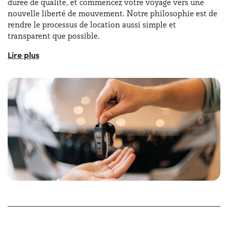
durée de qualité, et commencez votre voyage vers une
nouvelle liberté de mouvement. Notre philosophie est de
rendre le processus de location aussi simple et
transparent que possible.
Avec Yoyomove, vous aurez la possibilité de configurer
votre contrat de location directement en ligne, en
quelques étapes simples, et vous pourrez choisir en toute
autonomie parmi toutes les options de prix concernant la
LLD pour particuliers. En outre, notre service clientèle est
toujours prêt à répondre à chacune de vos questions, en
vous assurant clarté et assistance sur toutes les questions
relatives à la location de voitures longue durée pour
particuliers.
Lors de l'évaluation des options de location longue durée
pour particuliers, il est important de prendre en compte
plusieurs facteurs clés. Ceux-ci incluent le
budget
mensuel disponible
, le type de véhicule souhaité et les
besoins individuels en matière de mobilité. En