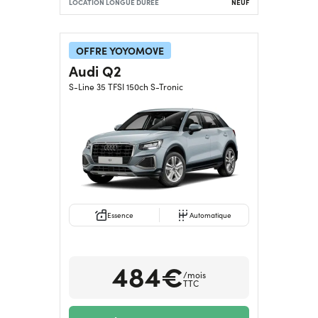
LOCATION LONGUE DURÉE
NEUF
OFFRE YOYOMOVE
Audi Q2
S-Line 35 TFSI 150ch S-Tronic
Essence
Automatique
484€
/mois
TTC