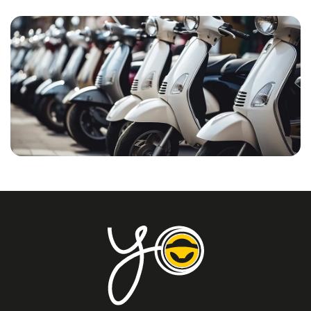
entreprises est particulièrement
rentable
, car elle permet
de prévoir les dépenses mensuelles avec une extrême
précision. Le loyer dû pour la location longue durée de
scooters pour particuliers comprend tous les postes de
dépenses qui, normalement, seraient à la charge du
propriétaire du véhicule.
Comme nous l'avons dit plus haut, le service de
location
longue durée pour les scooters et les microcars
est
rentable pour les particuliers, mais aussi pour les
entreprises, car les LLD pour particuliers permettent de
gérer le parc de véhicules d'entreprise sans immobiliser
des capitaux importants et sans se soucier de la gestion
administrative et de l'entretien des véhicules. Pour
profiter de tous ces avantages et avoir toujours le choix, la
location longue durée pour particuliers est la solution
idéale pour vous !