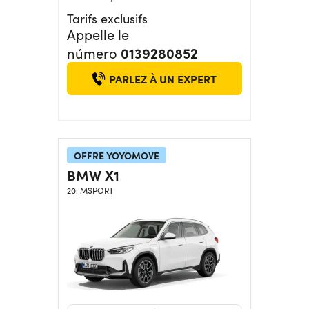
Tarifs exclusifs
Appelle le
0139280852
número
PARLEZ À UN EXPERT
OFFRE YOYOMOVE
BMW X1
20i MSPORT