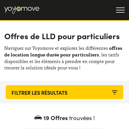
Offres de LLD pour particuliers
OFFRE LLD
Particulier
LLD OCCASION
Naviguez sur Yoyomove et explorez les différentes
offres
de location longue durée pour particuliers
, les tarifs
Professionnel
QUI NOUS SOMMES
disponibles et les éléments à prendre en compte pour
trouver la solution idéale pour vous !
Notre histoire
FONCTIONNEMENT
Travailler avec nous
NOS AVANTAGES
CHOISISSEZ UN PAYS
19 Offres
trouvées !
Besoin d'aide ?
0139280852