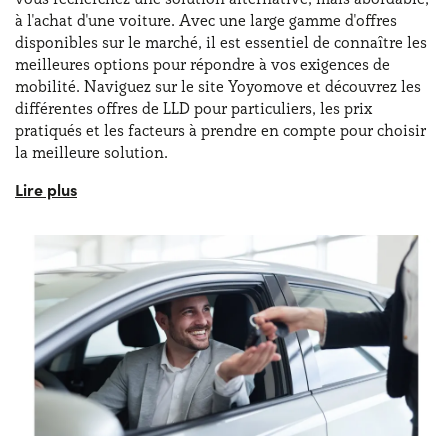
à l'achat d'une voiture. Avec une large gamme d'offres
disponibles sur le marché, il est essentiel de connaître les
meilleures options pour répondre à vos exigences de
mobilité. Naviguez sur le site Yoyomove et découvrez les
différentes offres de LLD pour particuliers, les prix
pratiqués et les facteurs à prendre en compte pour choisir
la meilleure solution.
Lorsqu'on parle de
location longue durée de voitures
électriques
, les particuliers et les entreprises peuvent
facilement trouver le véhicule idéal grâce à Yoyomove,
avec la garantie de délais certains et d’un support client
de qualité !
La formule de LLD pour particuliers est à la fois
simple et
rentable
précisément en raison de sa flexibilité : la LLD
pour particuliers est une solution idéale si vous parcourez
peu de kilomètres, mais aussi si vous utilisez votre
véhicule habituellement pour les loisirs ou le travail ! Les
contrats de location longue durée de voitures pour