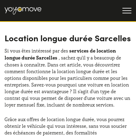
Location longue durée Sarcelles
OFFRE LLD
Particulier
LLD OCCASION
Si vous êtes intéressé par des
services de location
longue durée Sarcelles
, sachez qu'il y a beaucoup de
Professionnel
QUI NOUS SOMMES
choses à connaître. Dans cet article, vous découvrirez
comment fonctionne la location longue durée et les
Notre histoire
FONCTIONNEMENT
options disponibles pour les particuliers comme pour les
entreprises. Savez-vous pourquoi une voiture en location
Travailler avec nous
NOS AVANTAGES
longue durée est avantageuse ? Il s'agit d'un type de
contrat qui vous permet de disposer d'une voiture avec un
loyer mensuel fixe, incluant de nombreux services.
CHOISISSEZ UN PAYS
Grâce aux offres de location longue durée, vous pourrez
obtenir le véhicule qui vous intéresse, sans vous soucier
des échéances de paiement, des formalités
Besoin d'aide ?
0139280852